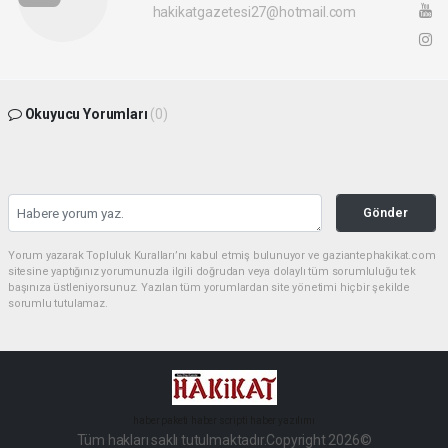
hakikatgazetesi27@hotmail.com
Okuyucu Yorumları
(0)
Gönder
Yorum yazarak Topluluk Kuralları’nı kabul etmiş bulunuyor ve gaziantephakikat.com
sitesine yaptığınız yorumunuzla ilgili doğrudan veya dolaylı tüm sorumluluğu tek
başınıza üstleniyorsunuz. Yazılan tüm yorumlardan site yönetimi hiçbir şekilde
sorumlu tutulamaz.
haber paketi
haber scripti
haber yazılımı
Tüm hakları saklı tutulmaktadır.Copyright 2026©