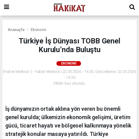
Anasayfa
Ekonomi
Türkiye İş Dünyası TOBB Genel
Kurulu’nda Buluştu
EKONOMI
(Haber Merkezi ) - Haber Merkezi | 22.05.2026 - 14:35, Güncelleme: 22.05.2026
- 14:35
2806+ kez okundu.
İş dünyamızın ortak aklına yön veren bu önemli
genel kurulda; ülkemizin ekonomik gelişimi, üretim
gücü, ticaret hayatı ve bölgesel kalkınmaya yönelik
stratejik konular masaya yatırıldı. Türkiye