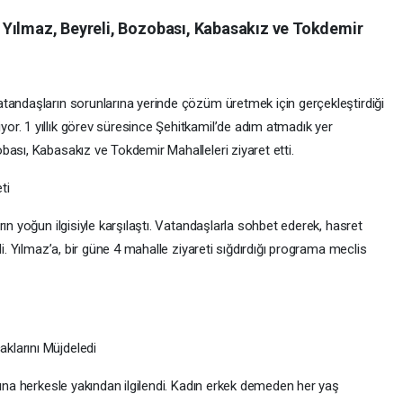
 Yılmaz, Beyreli, Bozobası, Kabasakız ve Tokdemir
tandaşların sorunlarına yerinde çözüm üretmek için gerçekleştirdiği
r. 1 yıllık görev süresince Şehitkamil’de adım atmadık yer
ası, Kabasakız ve Tokdemir Mahalleleri ziyaret etti.
ti
ın yoğun ilgisiyle karşılaştı. Vatandaşlarla sohbet ederek, hasret
di. Yılmaz’a, bir güne 4 mahalle ziyareti sığdırdığı programa meclis
klarını Müjdeledi
sına herkesle yakından ilgilendi. Kadın erkek demeden her yaş