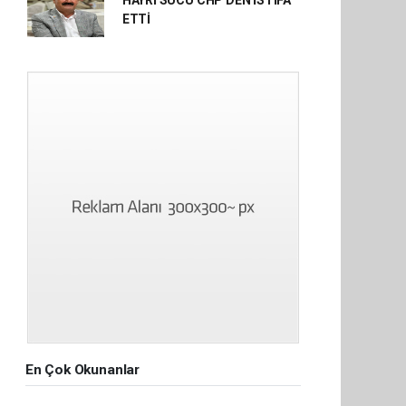
HAYRİ SUCU CHP'DEN İSTİFA
ETTİ
En Çok Okunanlar