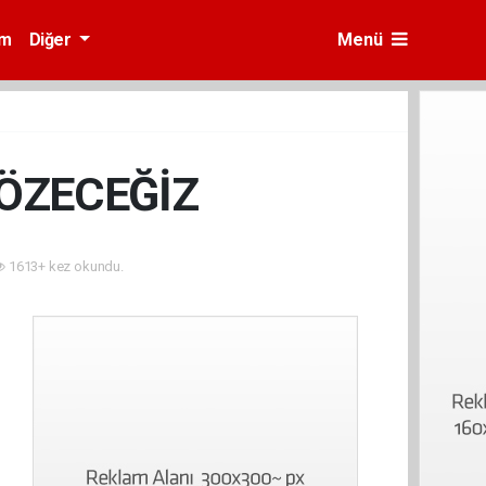
am
Diğer
Menü
ÇÖZECEĞİZ
1613+ kez okundu.