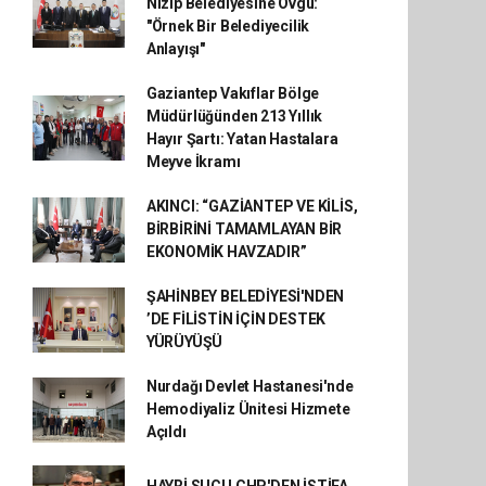
Nizip Belediyesine Övgü:
"Örnek Bir Belediyecilik
Anlayışı"
Gaziantep Vakıflar Bölge
Müdürlüğünden 213 Yıllık
Hayır Şartı: Yatan Hastalara
Meyve İkramı
AKINCI: “GAZİANTEP VE KİLİS,
BİRBİRİNİ TAMAMLAYAN BİR
EKONOMİK HAVZADIR”
ŞAHİNBEY BELEDİYESİ'NDEN
’DE FİLİSTİN İÇİN DESTEK
YÜRÜYÜŞÜ
Nurdağı Devlet Hastanesi'nde
Hemodiyaliz Ünitesi Hizmete
Açıldı