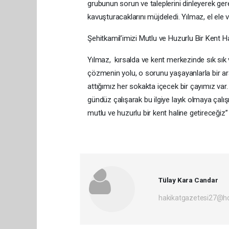
grubunun sorun ve taleplerini dinleyerek ger
kavuşturacaklarını müjdeledi. Yılmaz, el ele
Şehitkamil’imizi Mutlu ve Huzurlu Bir Kent H
Yılmaz, kırsalda ve kent merkezinde sık sık va
çözmenin yolu, o sorunu yaşayanlarla bir ar
attığımız her sokakta içecek bir çayımız var
gündüz çalışarak bu ilgiye layık olmaya çalışı
mutlu ve huzurlu bir kent haline getireceğiz” i
Tülay Kara Candar
hakikatgazetesi27@h