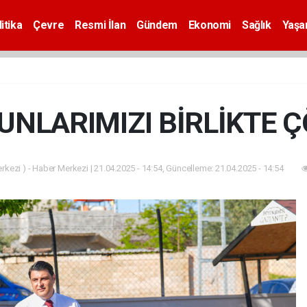
itika
Çevre
Resmi İlan
Gündem
Ekonomi
Sağlık
Yaş
NLARIMIZI BİRLİKTE 
kezi ) - Haber Merkezi | 21.04.2025 - 14:54, Güncelleme: 21.04.2025 - 14:54