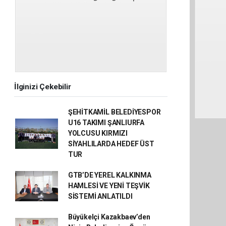
İlginizi Çekebilir
ŞEHİTKAMİL BELEDİYESPOR
U16 TAKIMI ŞANLIURFA
YOLCUSU KIRMIZI
SİYAHLILARDA HEDEF ÜST
TUR
GTB’DE YEREL KALKINMA
HAMLESİ VE YENİ TEŞVİK
SİSTEMİ ANLATILDI
Büyükelçi Kazakbaev’den