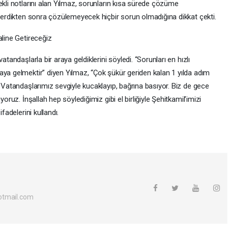
ekli notlarını alan Yılmaz, sorunların kısa sürede çözüme
 verdikten sonra çözülemeyecek hiçbir sorun olmadığına dikkat çekti.
aline Getireceğiz
tandaşlarla bir araya geldiklerini söyledi. “Sorunları en hızlı
aya gelmektir” diyen Yılmaz, “Çok şükür geriden kalan 1 yılda adım
. Vatandaşlarımız sevgiyle kucaklayıp, bağrına basıyor. Biz de gece
yoruz. İnşallah hep söylediğimiz gibi el birliğiyle Şehitkamil’imizi
fadelerini kullandı.
otmail.com