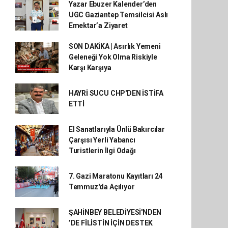
Yazar Ebuzer Kalender’den
UGC Gaziantep Temsilcisi Aslı
Emektar’a Ziyaret
SON DAKİKA | Asırlık Yemeni
Geleneği Yok Olma Riskiyle
Karşı Karşıya
HAYRİ SUCU CHP'DEN İSTİFA
ETTİ
El Sanatlarıyla Ünlü Bakırcılar
Çarşısı Yerli Yabancı
Turistlerin İlgi Odağı
7. Gazi Maratonu Kayıtları 24
Temmuz'da Açılıyor
ŞAHİNBEY BELEDİYESİ'NDEN
’DE FİLİSTİN İÇİN DESTEK