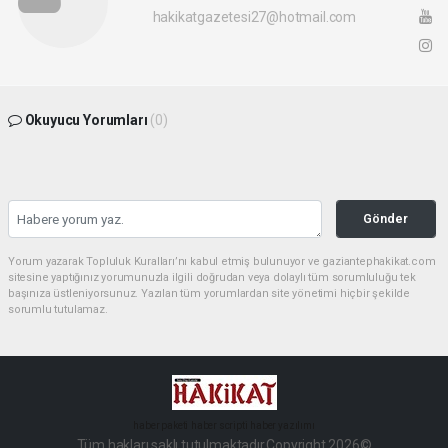
hakikatgazetesi27@hotmail.com
Okuyucu Yorumları
(0)
Gönder
Yorum yazarak Topluluk Kuralları’nı kabul etmiş bulunuyor ve gaziantephakikat.com
sitesine yaptığınız yorumunuzla ilgili doğrudan veya dolaylı tüm sorumluluğu tek
başınıza üstleniyorsunuz. Yazılan tüm yorumlardan site yönetimi hiçbir şekilde
sorumlu tutulamaz.
haber paketi
haber scripti
haber yazılımı
Tüm hakları saklı tutulmaktadır.Copyright 2026©