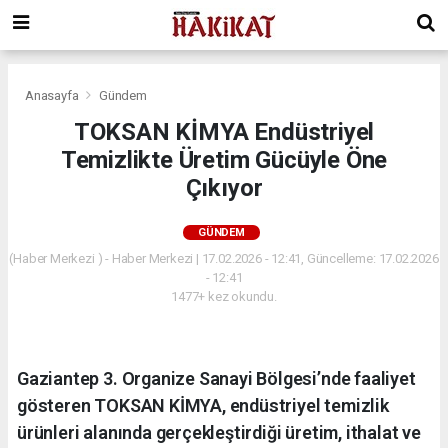
Anasayfa
Gündem
TOKSAN KİMYA Endüstriyel
Temizlikte Üretim Gücüyle Öne
Çıkıyor
GÜNDEM
(Haber Merkezi ) - Haber Merkezi | 17.02.2026 - 12:41, Güncelleme: 17.02.2026
- 12:41
1477+ kez okundu.
Gaziantep 3. Organize Sanayi Bölgesi’nde faaliyet
gösteren TOKSAN KİMYA, endüstriyel temizlik
ürünleri alanında gerçekleştirdiği üretim, ithalat ve