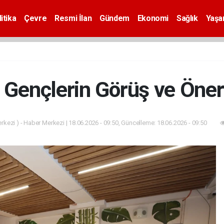
itika
Çevre
Resmi İlan
Gündem
Ekonomi
Sağlık
Yaş
Gençlerin Görüş ve Öneril
kezi ) - Haber Merkezi | 18.06.2026 - 09:50, Güncelleme: 18.06.2026 - 09:50