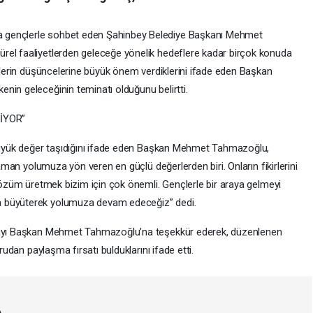
 gençlerle sohbet eden Şahinbey Belediye Başkanı Mehmet
rel faaliyetlerden geleceğe yönelik hedeflere kadar birçok konuda
nçlerin düşüncelerine büyük önem verdiklerini ifade eden Başkan
nin geleceğinin teminatı olduğunu belirtti.
İYOR”
 büyük değer taşıdığını ifade eden Başkan Mehmet Tahmazoğlu,
zaman yolumuza yön veren en güçlü değerlerden biri. Onların fikirlerini
 çözüm üretmek bizim için çok önemli. Gençlerle bir araya gelmeyi
a büyüterek yolumuza devam edeceğiz” dedi.
olayı Başkan Mehmet Tahmazoğlu’na teşekkür ederek, düzenlenen
ğrudan paylaşma fırsatı bulduklarını ifade etti.
A