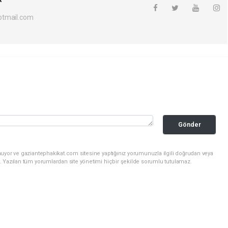
otmail.com
Gönder
nuyor ve gaziantephakikat.com sitesine yaptığınız yorumunuzla ilgili doğrudan veya
. Yazılan tüm yorumlardan site yönetimi hiçbir şekilde sorumlu tutulamaz.