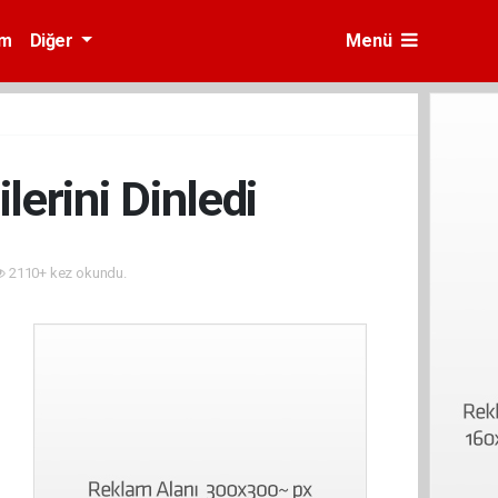
am
Diğer
Menü
erini Dinledi
2110+ kez okundu.