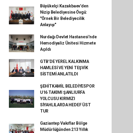
Büyükelçi Kazakbaev’den
Nizip Belediyesine Övgü:
"Örnek Bir Belediyecilik
Anlayışı"
Nurdağı Devlet Hastanesi'nde
Hemodiyaliz Ünitesi Hizmete
Açıldı
GTB’DE YEREL KALKINMA
HAMLESİ VE YENİ TEŞVİK
SİSTEMİ ANLATILDI
ŞEHİTKAMİL BELEDİYESPOR
U16 TAKIMI ŞANLIURFA
YOLCUSU KIRMIZI
SİYAHLILARDA HEDEF ÜST
TUR
Gaziantep Vakıflar Bölge
Müdürlüğünden 213 Yıllık