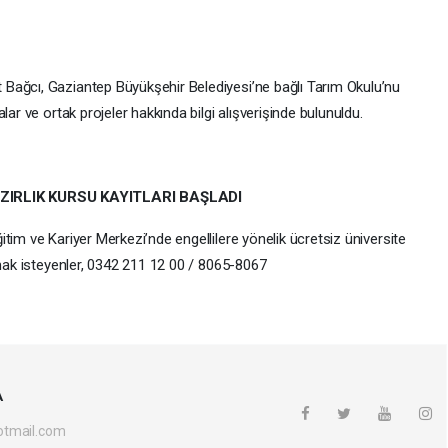
Bağcı, Gaziantep Büyükşehir Belediyesi’ne bağlı Tarım Okulu’nu
lar ve ortak projeler hakkında bilgi alışverişinde bulunuldu.
ZIRLIK KURSU KAYITLARI BAŞLADI
tim ve Kariyer Merkezi’nde engellilere yönelik ücretsiz üniversite
pmak isteyenler, 0342 211 12 00 / 8065-8067
A
otmail.com