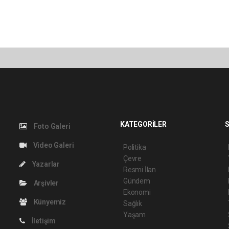
KATEGORİLER
S
Foto Galeri
Video Galeri
Politika
Çevre
Yazarlar
Resmi İlan
Gündem
Arşivler
Ekonomi
Künyemiz
Sağlık
Yaşam
İletişim