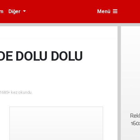
am
Diğer
Menü
DE DOLU DOLU
1685+ kez okundu.