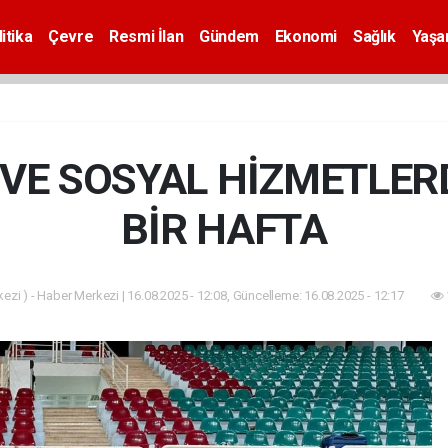
itika
Çevre
Resmi İlan
Gündem
Ekonomi
Sağlık
Yaş
 VE SOSYAL HİZMETLER
BİR HAFTA
zi ) - Haber Merkezi | 16.08.2025 - 12:08, Güncelleme: 16.08.2025 - 12:17