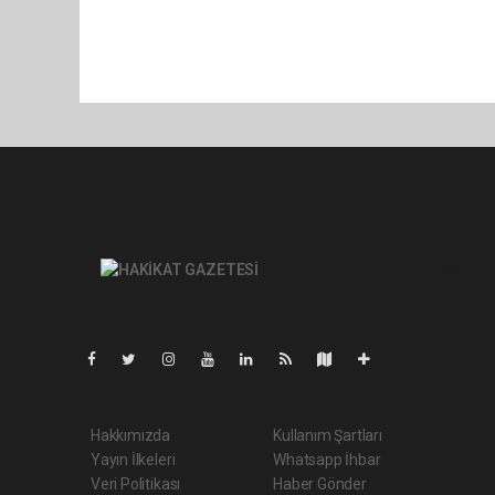
Pro-0.057
Hakkımızda
Kullanım Şartları
Yayın İlkeleri
Whatsapp İhbar
Veri Politikası
Haber Gönder