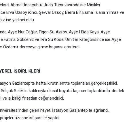
leneksel Ahmet İnceçubuk Judo Turnuvası’nda ise Minikler
tice Erva Özsoy ikinci, Şevval Özsoy, Berra Bir, Esma Tuana Yılmaz ve
z ise yedinci oldu.
sinde Ayşe Nur Çağlar, Figen Su Aksoy, Ayşe Hüda Kaya, Ayşe
yşe Fatma Gökdeniz ve İkra Su Köse; Ümitler kategorisinde ise Ayşe
e Özdemir dereceye girme başarısı gösterdi.
EREL İŞ BİRLİKLERİ
yon Gaziantep’te haftalık rutin entite toplantıları gerçekleştirildi.
uk Selek’in katılımıyla ulusal boyuta taşınan toplantılarda, destek
e iş birliği fırsatları değerlendirildi.
iversitesi’nden gelen heyet, İstasyon Gaziantep’te ağırlandı.
ojeler üzerine istişareler yapıldı.