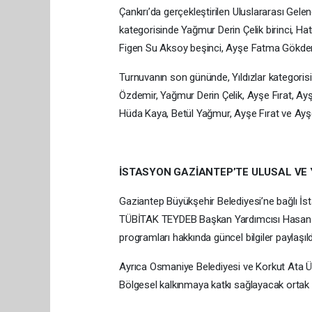
Çankırı’da gerçekleştirilen Uluslararası Ge
kategorisinde Yağmur Derin Çelik birinci, Ha
Figen Su Aksoy beşinci, Ayşe Fatma Gökdeni
Turnuvanın son gününde, Yıldızlar kategori
Özdemir, Yağmur Derin Çelik, Ayşe Fırat, A
Hüda Kaya, Betül Yağmur, Ayşe Fırat ve Ayş
İSTASYON GAZİANTEP’TE ULUSAL VE Y
Gaziantep Büyükşehir Belediyesi’ne bağlı İstas
TÜBİTAK TEYDEB Başkan Yardımcısı Hasan Selç
programları hakkında güncel bilgiler paylaşıldı v
Ayrıca Osmaniye Belediyesi ve Korkut Ata Ün
Bölgesel kalkınmaya katkı sağlayacak ortak pr