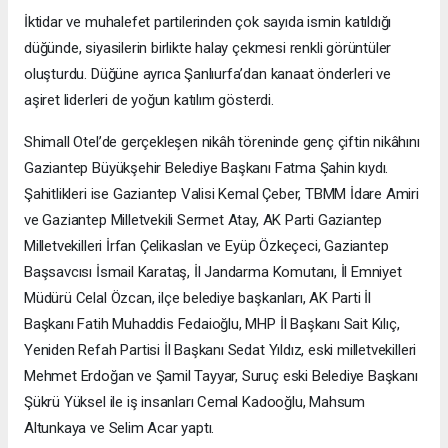
İktidar ve muhalefet partilerinden çok sayıda ismin katıldığı
düğünde, siyasilerin birlikte halay çekmesi renkli görüntüler
oluşturdu. Düğüne ayrıca Şanlıurfa’dan kanaat önderleri ve
aşiret liderleri de yoğun katılım gösterdi.
Shimall Otel’de gerçekleşen nikâh töreninde genç çiftin nikâhını
Gaziantep Büyükşehir Belediye Başkanı Fatma Şahin kıydı.
Şahitlikleri ise Gaziantep Valisi Kemal Çeber, TBMM İdare Amiri
ve Gaziantep Milletvekili Sermet Atay, AK Parti Gaziantep
Milletvekilleri İrfan Çelikaslan ve Eyüp Özkeçeci, Gaziantep
Başsavcısı İsmail Karataş, İl Jandarma Komutanı, İl Emniyet
Müdürü Celal Özcan, ilçe belediye başkanları, AK Parti İl
Başkanı Fatih Muhaddis Fedaioğlu, MHP İl Başkanı Sait Kılıç,
Yeniden Refah Partisi İl Başkanı Sedat Yıldız, eski milletvekilleri
Mehmet Erdoğan ve Şamil Tayyar, Suruç eski Belediye Başkanı
Şükrü Yüksel ile iş insanları Cemal Kadooğlu, Mahsum
Altunkaya ve Selim Acar yaptı.