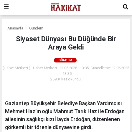
Anasayfa
Gündem
Siyaset Dünyası Bu Düğünde Bir
Araya Geldi
GÜNDEM
(Haber Merkezi ) - Haber Merkezi | 12.06.2026 - 13:35, Güncelleme: 12.06.2026
- 13:35
2590+ kez okundu.
Gaziantep Büyükşehir Belediye Başkan Yardımcısı
Mehmet Haz’ın oğlu Mahmut Tarık Haz ile Erdoğan
ailesinin sağlıkçı kızı İlayda Erdoğan, düzenlenen
görkemli bir törenle dünyaevine girdi.