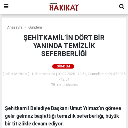
Anasayfa
Gündem
ŞEHİTKAMİL’İN DÖRT BİR
YANINDA TEMİZLİK
SEFERBERLİĞİ
GÜNDEM
(Haber Merkezi ) - Haber Merkezi | 09.07.2025 - 12:51, Güncelleme: 09.07.2025
- 12:51
1781+ kez okundu.
Şehitkamil Belediye Başkanı Umut Yılmaz’ın göreve
gelir gelmez başlattığı temizlik seferberliği, büyük
bir titizlikle devam ediyor.