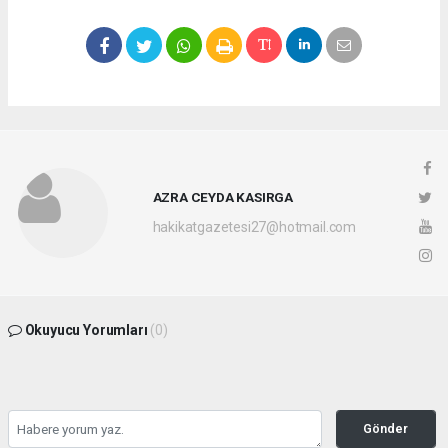
AZRA CEYDA KASIRGA
hakikatgazetesi27@hotmail.com
Okuyucu Yorumları
(0)
Gönder