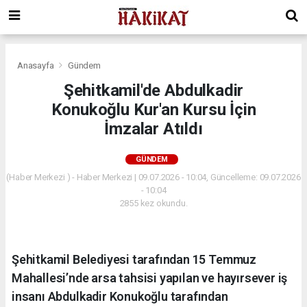
Anasayfa
Gündem
Şehitkamil'de Abdulkadir
Konukoğlu Kur'an Kursu İçin
İmzalar Atıldı
GÜNDEM
(Haber Merkezi ) - Haber Merkezi | 09.07.2026 - 10:04, Güncelleme: 09.07.2026
- 10:04
2855 kez okundu.
Şehitkamil Belediyesi tarafından 15 Temmuz
Mahallesi’nde arsa tahsisi yapılan ve hayırsever iş
insanı Abdulkadir Konukoğlu tarafından