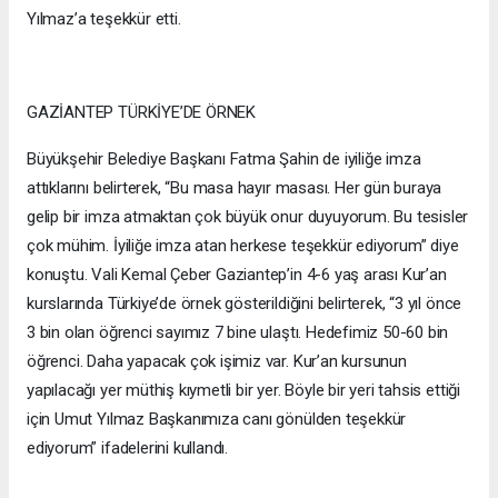
Yılmaz’a teşekkür etti.
GAZİANTEP TÜRKİYE’DE ÖRNEK
Büyükşehir Belediye Başkanı Fatma Şahin de iyiliğe imza
attıklarını belirterek, “Bu masa hayır masası. Her gün buraya
gelip bir imza atmaktan çok büyük onur duyuyorum. Bu tesisler
çok mühim. İyiliğe imza atan herkese teşekkür ediyorum” diye
konuştu. Vali Kemal Çeber Gaziantep’in 4-6 yaş arası Kur’an
kurslarında Türkiye’de örnek gösterildiğini belirterek, “3 yıl önce
3 bin olan öğrenci sayımız 7 bine ulaştı. Hedefimiz 50-60 bin
öğrenci. Daha yapacak çok işimiz var. Kur’an kursunun
yapılacağı yer müthiş kıymetli bir yer. Böyle bir yeri tahsis ettiği
için Umut Yılmaz Başkanımıza canı gönülden teşekkür
ediyorum” ifadelerini kullandı.