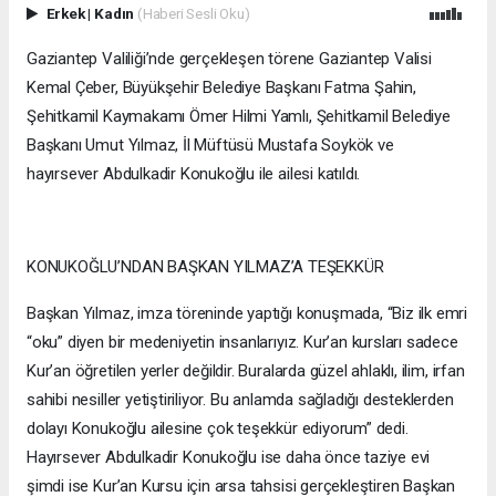
Erkek
|
Kadın
(Haberi Sesli Oku)
Gaziantep Valiliği’nde gerçekleşen törene Gaziantep Valisi
Kemal Çeber, Büyükşehir Belediye Başkanı Fatma Şahin,
Şehitkamil Kaymakamı Ömer Hilmi Yamlı, Şehitkamil Belediye
Başkanı Umut Yılmaz, İl Müftüsü Mustafa Soykök ve
hayırsever Abdulkadir Konukoğlu ile ailesi katıldı.
KONUKOĞLU’NDAN BAŞKAN YILMAZ’A TEŞEKKÜR
Başkan Yılmaz, imza töreninde yaptığı konuşmada, “Biz ilk emri
“oku” diyen bir medeniyetin insanlarıyız. Kur’an kursları sadece
Kur’an öğretilen yerler değildir. Buralarda güzel ahlaklı, ilim, irfan
sahibi nesiller yetiştiriliyor. Bu anlamda sağladığı desteklerden
dolayı Konukoğlu ailesine çok teşekkür ediyorum” dedi.
Hayırsever Abdulkadir Konukoğlu ise daha önce taziye evi
şimdi ise Kur’an Kursu için arsa tahsisi gerçekleştiren Başkan