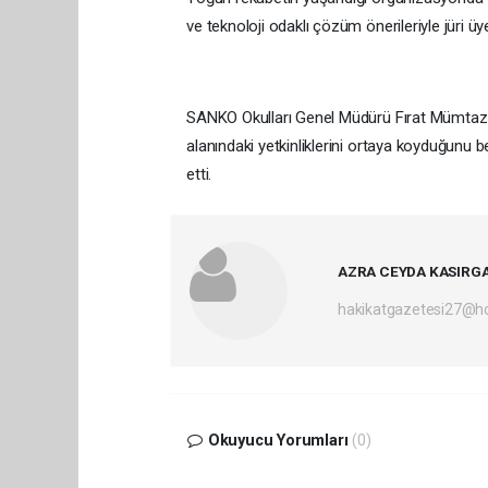
ve teknoloji odaklı çözüm önerileriyle jüri üy
SANKO Okulları Genel Müdürü Fırat Mümtaz Asy
alanındaki yetkinliklerini ortaya koyduğunu b
etti.
AZRA CEYDA KASIRG
hakikatgazetesi27@h
Okuyucu Yorumları
(0)