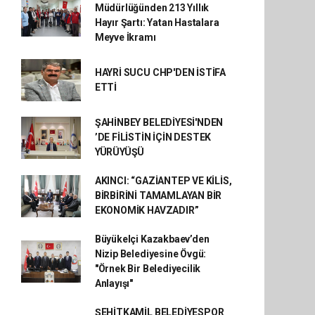
Müdürlüğünden 213 Yıllık
Hayır Şartı: Yatan Hastalara
Meyve İkramı
HAYRİ SUCU CHP'DEN İSTİFA
ETTİ
ŞAHİNBEY BELEDİYESİ'NDEN
’DE FİLİSTİN İÇİN DESTEK
YÜRÜYÜŞÜ
AKINCI: “GAZİANTEP VE KİLİS,
BİRBİRİNİ TAMAMLAYAN BİR
EKONOMİK HAVZADIR”
Büyükelçi Kazakbaev’den
Nizip Belediyesine Övgü:
"Örnek Bir Belediyecilik
Anlayışı"
ŞEHİTKAMİL BELEDİYESPOR