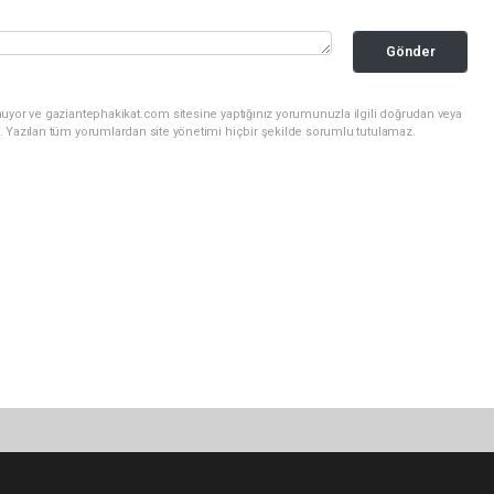
Gönder
nuyor ve gaziantephakikat.com sitesine yaptığınız yorumunuzla ilgili doğrudan veya
. Yazılan tüm yorumlardan site yönetimi hiçbir şekilde sorumlu tutulamaz.