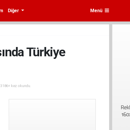
am
Diğer
Menü
ında Türkiye
3186+ kez okundu.