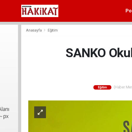
Pol
Anasayfa
Eğitim
SANKO Okull
(Haber Merk
Eğitim