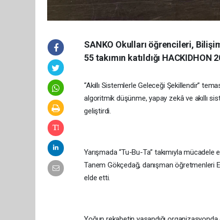
SANKO Okulları öğrencileri, Biliş
55 takımın katıldığı HACKIDHON 20
“Akıllı Sistemlerle Geleceği Şekillendir” te
algoritmik düşünme, yapay zekâ ve akıllı sist
geliştirdi.
Yarışmada “Tu-Bu-Ta” takımıyla mücadele e
Tanem Gökçedağ, danışman öğretmenleri Elif Kız
elde etti.
Yoğun rekabetin yaşandığı organizasyonda öğr