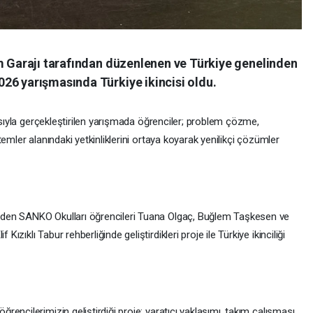
im Garajı tarafından düzenlenen ve Türkiye genelinden
26 yarışmasında Türkiye ikincisi oldu.
masıyla gerçekleştirilen yarışmada öğrenciler; problem çözme,
emler alanındaki yetkinliklerini ortaya koyarak yenilikçi çözümler
den SANKO Okulları öğrencileri Tuana Olgaç, Buğlem Taşkesen ve
ıklı Tabur rehberliğinde geliştirdikleri proje ile Türkiye ikinciliği
encilerimizin geliştirdiği proje; yaratıcı yaklaşımı, takım çalışması