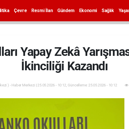
itika
Çevre
Resmi İlan
Gündem
Ekonomi
Sağlık
Yaş
arı Yapay Zekâ Yarışmas
İkinciliği Kazandı
ezi ) - Haber Merkezi | 25.05.2026 - 10:12, Güncelleme: 25.05.2026 - 10:12