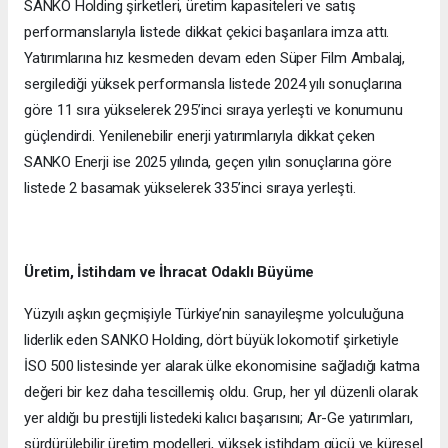
SANKO Holding şirketleri, üretim kapasiteleri ve satış
performanslarıyla listede dikkat çekici başarılara imza attı.
Yatırımlarına hız kesmeden devam eden Süper Film Ambalaj,
sergilediği yüksek performansla listede 2024 yılı sonuçlarına
göre 11 sıra yükselerek 295’inci sıraya yerleşti ve konumunu
güçlendirdi. Yenilenebilir enerji yatırımlarıyla dikkat çeken
SANKO Enerji ise 2025 yılında, geçen yılın sonuçlarına göre
listede 2 basamak yükselerek 335’inci sıraya yerleşti.
Üretim, İstihdam ve İhracat Odaklı Büyüme
Yüzyılı aşkın geçmişiyle Türkiye’nin sanayileşme yolculuğuna
liderlik eden SANKO Holding, dört büyük lokomotif şirketiyle
İSO 500 listesinde yer alarak ülke ekonomisine sağladığı katma
değeri bir kez daha tescillemiş oldu. Grup, her yıl düzenli olarak
yer aldığı bu prestijli listedeki kalıcı başarısını; Ar-Ge yatırımları,
sürdürülebilir üretim modelleri, yüksek istihdam gücü ve küresel