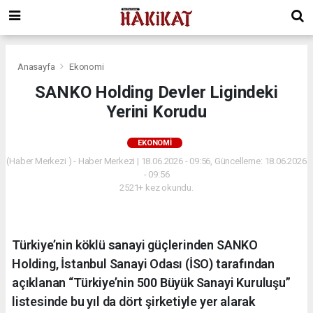
Anasayfa
Ekonomi
SANKO Holding Devler Ligindeki
Yerini Korudu
EKONOMI
(Haber Merkezi ) - Haber Merkezi | 18.06.2026 - 09:56, Güncelleme: 18.06.2026
- 09:56
2521+ kez okundu.
Türkiye’nin köklü sanayi güçlerinden SANKO
Holding, İstanbul Sanayi Odası (İSO) tarafından
açıklanan “Türkiye’nin 500 Büyük Sanayi Kuruluşu”
listesinde bu yıl da dört şirketiyle yer alarak