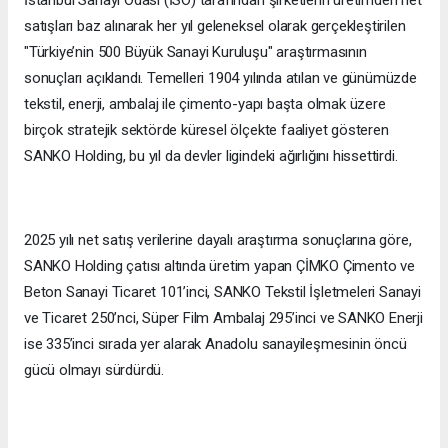
satışları baz alınarak her yıl geleneksel olarak gerçekleştirilen
"Türkiye’nin 500 Büyük Sanayi Kuruluşu" araştırmasının
sonuçları açıklandı. Temelleri 1904 yılında atılan ve günümüzde
tekstil, enerji, ambalaj ile çimento-yapı başta olmak üzere
birçok stratejik sektörde küresel ölçekte faaliyet gösteren
SANKO Holding, bu yıl da devler ligindeki ağırlığını hissettirdi.
2025 yılı net satış verilerine dayalı araştırma sonuçlarına göre,
SANKO Holding çatısı altında üretim yapan ÇİMKO Çimento ve
Beton Sanayi Ticaret 101’inci, SANKO Tekstil İşletmeleri Sanayi
ve Ticaret 250’nci, Süper Film Ambalaj 295’inci ve SANKO Enerji
ise 335’inci sırada yer alarak Anadolu sanayileşmesinin öncü
gücü olmayı sürdürdü.