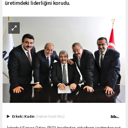
üretimdeki liderliğini korudu.
Erkek
|
Kadın
(Haberi Sesli Oku)
İstanbul Sanayi Odası (İSO) tarafından şirketlerin üretimden net