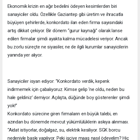
Ekonomik krizin en ağır bedelini ödeyen kesimlerden biri
sanayiciler oldu. Özellikle Gaziantep gibi üretim ve ihracatla
büyüyen şehirlerde, konkordato ilan eden firma sayısındaki
artış dikkat çekiyor. Bir dönem “gurur kaynağı” olarak lanse
edilen firmalar şimdi ayakta kalma mücadelesi veriyor. Ancak
bu zorlu süreçte ne siyasiler, ne de ilgili kurumlar sanayicilerin
yanında yer alıyor.
Sanayiciler isyan ediyor: “Konkordato verdik, kepenk
indirmemek için çabalıyoruz. Kimse gelip ‘ne oldu, neden bu
hale geldiniz’ demiyor. Açılışta, düğünde boy gösterenler şimdi
yok!”
Konkordato sürecine giren firmaların en büyük talebi, en
azından bu dönemde mevcut yükümlülüklerin askıya alınması.
“Aidat istiyorlar, doğalgaz, su, elektrik kesiliyor. SGK borcu
nedeniyle baskı yapılıyor. Peki işçiye maaş nasıl ödeyelim? Hiç