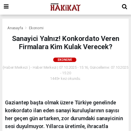
Anasayfa
Ekonomi
Sanayici Yalnız! Konkordato Veren
Firmalara Kim Kulak Verecek?
EKONOMI
(Haber Merkezi ) - Haber Merkezi | 07.10.2025 - 15:16, Güncelleme: 07.10.2025
- 15:20
1445+ kez okundu.
Gaziantep başta olmak üzere Türkiye genelinde
konkordato ilan eden sanayi kuruluşlarının sayısı
her geçen gün artarken, zor durumdaki sanayicinin
sesi duyulmuyor. Yıllarca üretimle, ihracatla