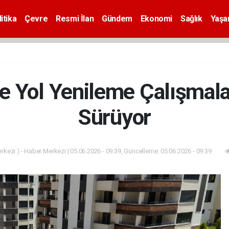
itika
Çevre
Resmi İlan
Gündem
Ekonomi
Sağlık
Yaş
e Yol Yenileme Çalışmalar
Sürüyor
kezi ) - Haber Merkezi | 05.06.2026 - 09:39, Güncelleme: 05.06.2026 - 09:39