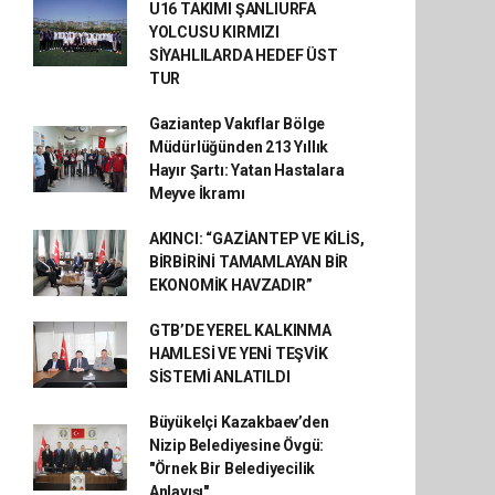
U16 TAKIMI ŞANLIURFA
YOLCUSU KIRMIZI
SİYAHLILARDA HEDEF ÜST
TUR
Gaziantep Vakıflar Bölge
Müdürlüğünden 213 Yıllık
Hayır Şartı: Yatan Hastalara
Meyve İkramı
AKINCI: “GAZİANTEP VE KİLİS,
BİRBİRİNİ TAMAMLAYAN BİR
EKONOMİK HAVZADIR”
GTB’DE YEREL KALKINMA
HAMLESİ VE YENİ TEŞVİK
SİSTEMİ ANLATILDI
Büyükelçi Kazakbaev’den
Nizip Belediyesine Övgü:
"Örnek Bir Belediyecilik
Anlayışı"