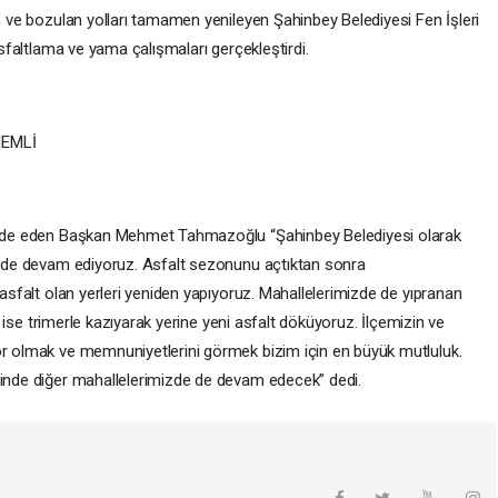
en ve bozulan yolları tamamen yenileyen Şahinbey Belediyesi Fen İşleri
 asfaltlama ve yama çalışmaları gerçekleştirdi.
NEMLİ
ifade eden Başkan Mehmet Tahmazoğlu “Şahinbey Belediyesi olarak
kilde devam ediyoruz. Asfalt sezonunu açtıktan sonra
 asfalt olan yerleri yeniden yapıyoruz. Mahallelerimizde de yıpranan
rı ise trimerle kazıyarak yerine yeni asfalt döküyoruz. İlçemizin ve
or olmak ve memnuniyetlerini görmek bizim için en büyük mutluluk.
linde diğer mahallelerimizde de devam edecek” dedi.