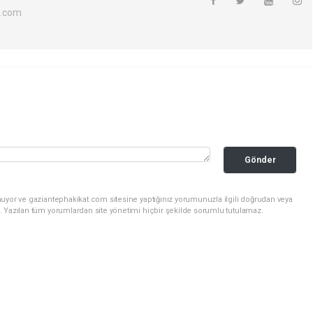
l.com
Gönder
nuyor ve gaziantephakikat.com sitesine yaptığınız yorumunuzla ilgili doğrudan veya
. Yazılan tüm yorumlardan site yönetimi hiçbir şekilde sorumlu tutulamaz.