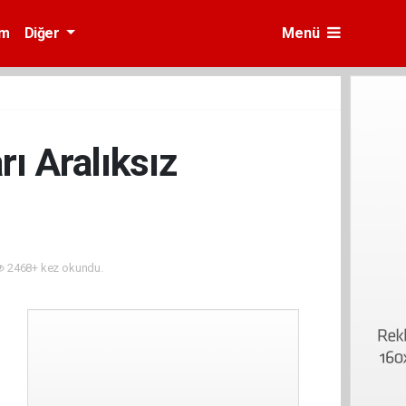
am
Diğer
Menü
ı Aralıksız
2468+ kez okundu.