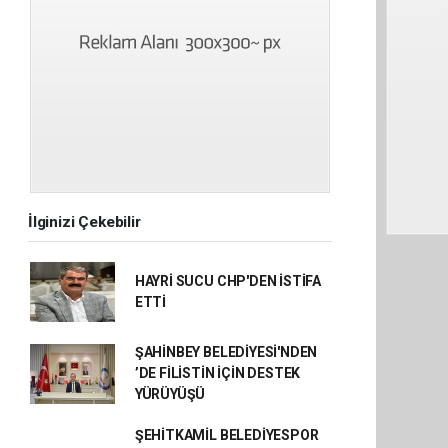
İlginizi Çekebilir
HAYRİ SUCU CHP'DEN İSTİFA
ETTİ
ŞAHİNBEY BELEDİYESİ'NDEN
’DE FİLİSTİN İÇİN DESTEK
YÜRÜYÜŞÜ
ŞEHİTKAMİL BELEDİYESPOR