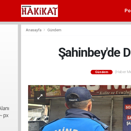
Pol
Anasayfa
Gündem
Şahinbey'de 
(Haber Mer
Gündem