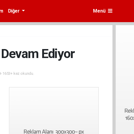
am
Diğer
Menü
 Devam Ediyor
1653+ kez okundu.