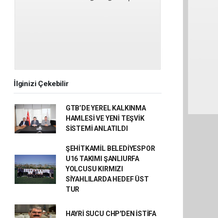
İlginizi Çekebilir
GTB’DE YEREL KALKINMA
HAMLESİ VE YENİ TEŞVİK
SİSTEMİ ANLATILDI
ŞEHİTKAMİL BELEDİYESPOR
U16 TAKIMI ŞANLIURFA
YOLCUSU KIRMIZI
SİYAHLILARDA HEDEF ÜST
TUR
HAYRİ SUCU CHP'DEN İSTİFA