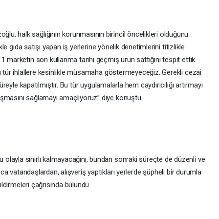
, halk sağlığının korunmasının birincil öncelikleri olduğunu
kle gıda satışı yapan iş yerlerine yönelik denetimlerini titizlikle
1 marketin son kullanma tarihi geçmiş ürün sattığını tespit ettik.
u tür ihlallere kesinlikle müsamaha göstermeyeceğiz. Gerekli cezai
süreyle kapatılmıştır. Bu tür uygulamalarla hem caydırıcılığı artırmayı
aşmasını sağlamayı amaçlıyoruz” diye konuştu.
olayla sınırlı kalmayacağını, bundan sonraki süreçte de düzenli ve
rıca vatandaşlardan, alışveriş yaptıkları yerlerde şüpheli bir durumla
bildirmeleri çağrısında bulundu.