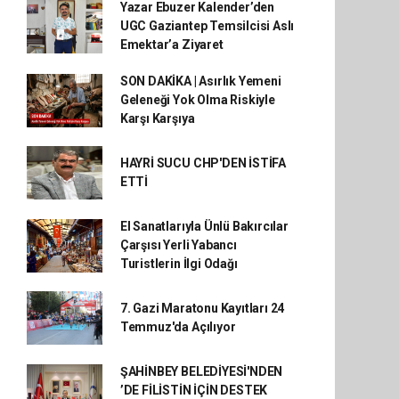
Yazar Ebuzer Kalender’den
UGC Gaziantep Temsilcisi Aslı
Emektar’a Ziyaret
SON DAKİKA | Asırlık Yemeni
Geleneği Yok Olma Riskiyle
Karşı Karşıya
HAYRİ SUCU CHP'DEN İSTİFA
ETTİ
El Sanatlarıyla Ünlü Bakırcılar
Çarşısı Yerli Yabancı
Turistlerin İlgi Odağı
7. Gazi Maratonu Kayıtları 24
Temmuz'da Açılıyor
ŞAHİNBEY BELEDİYESİ'NDEN
’DE FİLİSTİN İÇİN DESTEK