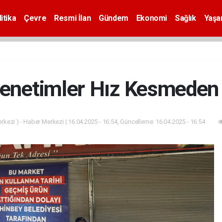
itika
Çevre
Resmi İlan
Gündem
Ekonomi
Sağlık
Yaş
Denetimler Hız Kesmeden
kezi ) - Haber Merkezi | 16.04.2025 - 16:54, Güncelleme: 16.04.2025 - 16:54