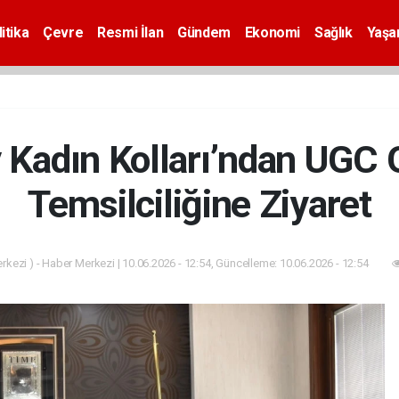
itika
Çevre
Resmi İlan
Gündem
Ekonomi
Sağlık
Yaş
 Kadın Kolları’ndan UGC 
Temsilciliğine Ziyaret
kezi ) - Haber Merkezi | 10.06.2026 - 12:54, Güncelleme: 10.06.2026 - 12:54