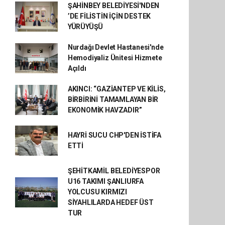
ŞAHİNBEY BELEDİYESİ'NDEN
’DE FİLİSTİN İÇİN DESTEK
YÜRÜYÜŞÜ
Nurdağı Devlet Hastanesi'nde
Hemodiyaliz Ünitesi Hizmete
Açıldı
AKINCI: “GAZİANTEP VE KİLİS,
BİRBİRİNİ TAMAMLAYAN BİR
EKONOMİK HAVZADIR”
HAYRİ SUCU CHP'DEN İSTİFA
ETTİ
ŞEHİTKAMİL BELEDİYESPOR
U16 TAKIMI ŞANLIURFA
YOLCUSU KIRMIZI
SİYAHLILARDA HEDEF ÜST
TUR