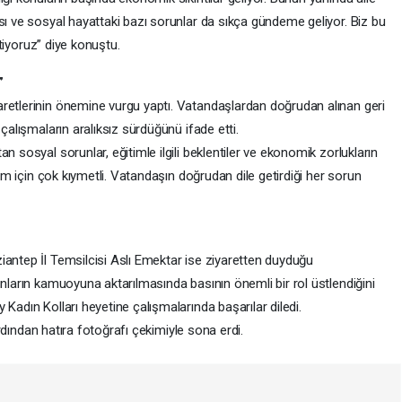
sı ve sosyal hayattaki bazı sorunlar da sıkça gündeme geliyor. Biz bu
letiyoruz” diye konuştu.
”
retlerinin önemine vurgu yaptı. Vatandaşlardan doğrudan alınan geri
 çalışmaların aralıksız sürdüğünü ifade etti.
n sosyal sorunlar, eğitimle ilgili beklentiler ve ekonomik zorlukların
zim için çok kıymetli. Vatandaşın doğrudan dile getirdiği her sorun
iantep İl Temsilcisi Aslı Emektar ise ziyaretten duyduğu
unların kamuoyuna aktarılmasında basının önemli bir rol üstlendiğini
Kadın Kolları heyetine çalışmalarında başarılar diledi.
 ardından hatıra fotoğrafı çekimiyle sona erdi.