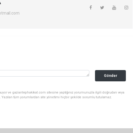
A
otmail.com
Gönder
nuyor ve gaziantephakikat.com sitesine yaptığınız yorumunuzla ilgili doğrudan veya
. Yazılan tüm yorumlardan site yönetimi hiçbir şekilde sorumlu tutulamaz.