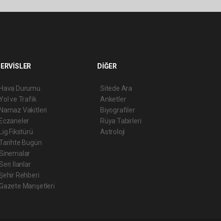
ERVİSLER
DİĞER
Hava Durumu
Sitede Ara
Yol ve Trafik
Anketler
Namaz Vakitleri
Biyografiler
Eczaneler
Rüya Tabirleri
Lig Fikstürü
Astroloji
Tarihte Bugün
Sinemalar
Seri İlanlar
Şehir Rehberi
Gazete Manşetleri