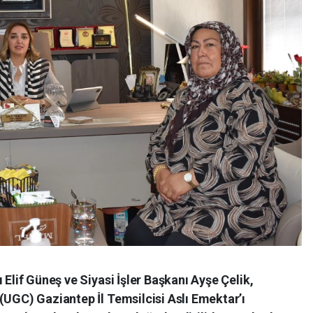
 Elif Güneş ve Siyasi İşler Başkanı Ayşe Çelik,
(UGC) Gaziantep İl Temsilcisi Aslı Emektar’ı