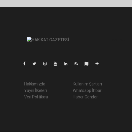
Pro-0.062
Hakkımızda
Kullanım Şartları
Yayın İlkeleri
Whatsapp İhbar
Veri Politikası
Haber Gönder