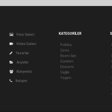
KATEGORİLER
S
Foto Galeri
Video Galeri
Politika
Çevre
Yazarlar
Resmi İlan
Gündem
Arşivler
Ekonomi
Künyemiz
Sağlık
Yaşam
İletişim