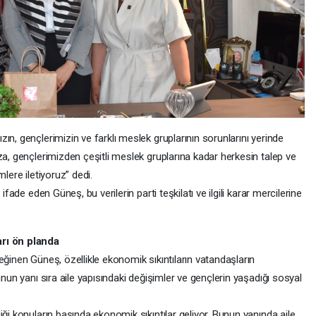
ın, gençlerimizin ve farklı meslek gruplarının sorunlarını yerinde
za, gençlerimizden çeşitli meslek gruplarına kadar herkesin talep ve
imlere iletiyoruz” dedi.
ifade eden Güneş, bu verilerin parti teşkilatı ve ilgili karar mercilerine
arı ön planda
eğinen Güneş, özellikle ekonomik sıkıntıların vatandaşların
unun yanı sıra aile yapısındaki değişimler ve gençlerin yaşadığı sosyal
ği konuların başında ekonomik sıkıntılar geliyor. Bunun yanında aile