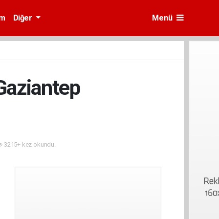
am
Diğer
Menü
Gaziantep
3215+ kez okundu.