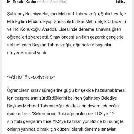
Erkek
|
Kadın
(Haberi Sesli Oku)
Şahinbey Belediye Başkanı Mehmet Tahmazoğlu, Şahinbey İlçe
Milli Eğitim Müdürü Eyüp Güneş ile birlikte Mehmetçik Ortaokulu
ve İnci Konukoğlu Anadolu Lisesi’nde deneme sınavına giren
öğrencileri ziyaret etti. Sınav öncesi sınıfları gezerek gençlerle
sohbet eden Başkan Tahmazoğlu, öğrencilere başarılar
dileyerek moral verdi.
“EĞİTİMİ ÖNEMSİYORUZ”
Öğrencilerin sınav süreçlerine güçlü bir şekilde hazırlanabilmesi
için çalışmalarını sürdürdüklerini belirten Şahinbey Belediye
Başkanı Mehmet Tahmazoğlu, desteklerin devam edeceğini
ifade ederek “Sekizinci sınıftaki öğrencilerimiz LGS’ye, 12.
sınıftaki gençlerimiz ise YKS’ye hazırlanıyor. Biz de bu süreçte
onların yanında olmak için düzenli olarak deneme sınavları