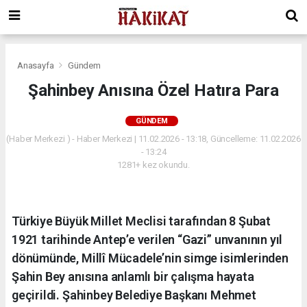
Anasayfa
Gündem
Şahinbey Anısına Özel Hatıra Para
GÜNDEM
(Haber Merkezi ) - Haber Merkezi | 11.02.2026 - 13:18, Güncelleme: 11.02.2026
- 13:24
1281+ kez okundu.
Türkiye Büyük Millet Meclisi tarafından 8 Şubat
1921 tarihinde Antep’e verilen “Gazi” unvanının yıl
dönümünde, Millî Mücadele’nin simge isimlerinden
Şahin Bey anısına anlamlı bir çalışma hayata
geçirildi. Şahinbey Belediye Başkanı Mehmet