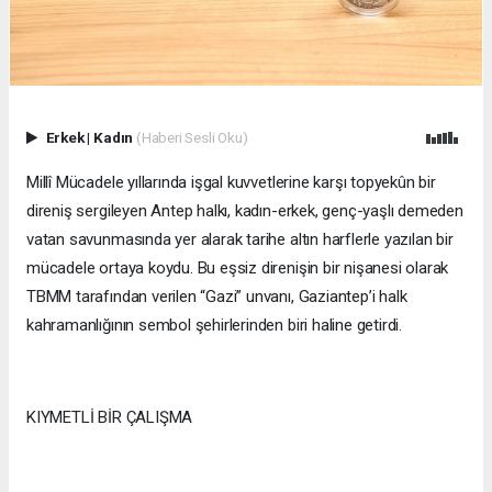
Erkek
|
Kadın
(Haberi Sesli Oku)
Millî Mücadele yıllarında işgal kuvvetlerine karşı topyekûn bir
direniş sergileyen Antep halkı, kadın-erkek, genç-yaşlı demeden
vatan savunmasında yer alarak tarihe altın harflerle yazılan bir
mücadele ortaya koydu. Bu eşsiz direnişin bir nişanesi olarak
TBMM tarafından verilen “Gazi” unvanı, Gaziantep’i halk
kahramanlığının sembol şehirlerinden biri haline getirdi.
KIYMETLİ BİR ÇALIŞMA