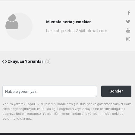
Mustafa sertaç emektar
hakikatgazetesi27@hotmail.com
Okuyucu Yorumları
(0)
Gönder
Yorum yazarak Topluluk Kuralları’nı kabul etmiş bulunuyor ve gaziantephakikat.com
sitesine yaptığınız yorumunuzla ilgili doğrudan veya dolaylı tüm sorumluluğu tek
başınıza üstleniyorsunuz. Yazılan tüm yorumlardan site yönetimi hiçbir şekilde
sorumlu tutulamaz.