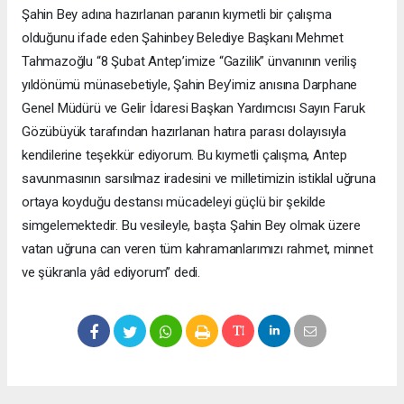
Şahin Bey adına hazırlanan paranın kıymetli bir çalışma
olduğunu ifade eden Şahinbey Belediye Başkanı Mehmet
Tahmazoğlu “8 Şubat Antep’imize “Gazilik” ünvanının veriliş
yıldönümü münasebetiyle, Şahin Bey’imiz anısına Darphane
Genel Müdürü ve Gelir İdaresi Başkan Yardımcısı Sayın Faruk
Gözübüyük tarafından hazırlanan hatıra parası dolayısıyla
kendilerine teşekkür ediyorum. Bu kıymetli çalışma, Antep
savunmasının sarsılmaz iradesini ve milletimizin istiklal uğruna
ortaya koyduğu destansı mücadeleyi güçlü bir şekilde
simgelemektedir. Bu vesileyle, başta Şahin Bey olmak üzere
vatan uğruna can veren tüm kahramanlarımızı rahmet, minnet
ve şükranla yâd ediyorum” dedi.