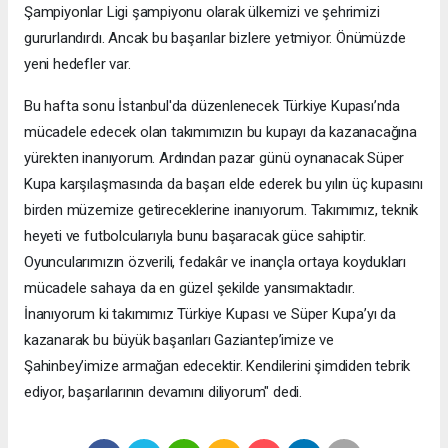
Şampiyonlar Ligi şampiyonu olarak ülkemizi ve şehrimizi
gururlandırdı. Ancak bu başarılar bizlere yetmiyor. Önümüzde
yeni hedefler var.
Bu hafta sonu İstanbul'da düzenlenecek Türkiye Kupası’nda
mücadele edecek olan takımımızın bu kupayı da kazanacağına
yürekten inanıyorum. Ardından pazar günü oynanacak Süper
Kupa karşılaşmasında da başarı elde ederek bu yılın üç kupasını
birden müzemize getireceklerine inanıyorum. Takımımız, teknik
heyeti ve futbolcularıyla bunu başaracak güce sahiptir.
Oyuncularımızın özverili, fedakâr ve inançla ortaya koydukları
mücadele sahaya da en güzel şekilde yansımaktadır.
İnanıyorum ki takımımız Türkiye Kupası ve Süper Kupa’yı da
kazanarak bu büyük başarıları Gaziantep’imize ve
Şahinbey’imize armağan edecektir. Kendilerini şimdiden tebrik
ediyor, başarılarının devamını diliyorum" dedi.