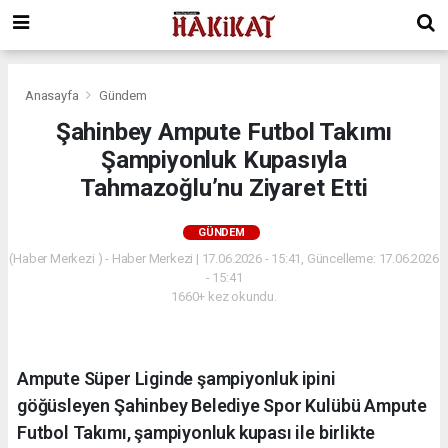
Anasayfa
Gündem
Şahinbey Ampute Futbol Takımı
Şampiyonluk Kupasıyla
Tahmazoğlu’nu Ziyaret Etti
GÜNDEM
(Haber Merkezi ) - Haber Merkezi | 17.06.2026 - 15:41, Güncelleme: 17.06.2026
- 15:41
1660+ kez okundu.
Ampute Süper Liginde şampiyonluk ipini
göğüsleyen Şahinbey Belediye Spor Kulübü Ampute
Futbol Takımı, şampiyonluk kupası ile birlikte