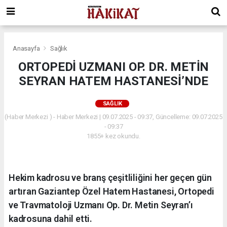
Anasayfa
Sağlık
ORTOPEDİ UZMANI OP. DR. METİN
SEYRAN HATEM HASTANESİ’NDE
SAĞLIK
(Haber Merkezi ) - Haber Merkezi | 09.07.2025 - 09:37, Güncelleme: 09.07.2025
- 09:37
1855+ kez okundu.
Hekim kadrosu ve branş çeşitliliğini her geçen gün
artıran Gaziantep Özel Hatem Hastanesi, Ortopedi
ve Travmatoloji Uzmanı Op. Dr. Metin Seyran’ı
kadrosuna dahil etti.