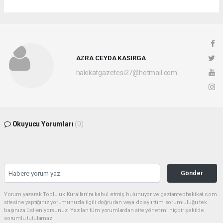
AZRA CEYDA KASIRGA
hakikatgazetesi27@hotmail.com
Okuyucu Yorumları
(0)
Gönder
Yorum yazarak Topluluk Kuralları’nı kabul etmiş bulunuyor ve gaziantephakikat.com
sitesine yaptığınız yorumunuzla ilgili doğrudan veya dolaylı tüm sorumluluğu tek
başınıza üstleniyorsunuz. Yazılan tüm yorumlardan site yönetimi hiçbir şekilde
sorumlu tutulamaz.