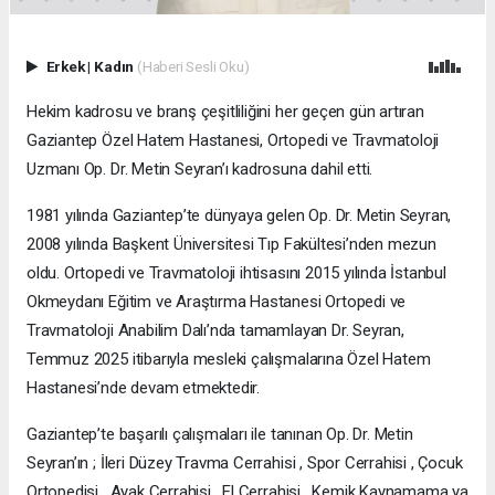
Erkek
|
Kadın
(Haberi Sesli Oku)
Hekim kadrosu ve branş çeşitliliğini her geçen gün artıran
Gaziantep Özel Hatem Hastanesi, Ortopedi ve Travmatoloji
Uzmanı Op. Dr. Metin Seyran’ı kadrosuna dahil etti.
1981 yılında Gaziantep’te dünyaya gelen Op. Dr. Metin Seyran,
2008 yılında Başkent Üniversitesi Tıp Fakültesi’nden mezun
oldu. Ortopedi ve Travmatoloji ihtisasını 2015 yılında İstanbul
Okmeydanı Eğitim ve Araştırma Hastanesi Ortopedi ve
Travmatoloji Anabilim Dalı’nda tamamlayan Dr. Seyran,
Temmuz 2025 itibarıyla mesleki çalışmalarına Özel Hatem
Hastanesi’nde devam etmektedir.
Gaziantep’te başarılı çalışmaları ile tanınan Op. Dr. Metin
Seyran’ın ; İleri Düzey Travma Cerrahisi , Spor Cerrahisi , Çocuk
Ortopedisi , Ayak Cerrahisi , El Cerrahisi , Kemik Kaynamama ya