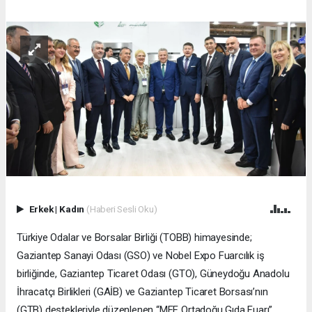
Erkek
|
Kadın
(Haberi Sesli Oku)
Türkiye Odalar ve Borsalar Birliği (TOBB) himayesinde;
Gaziantep Sanayi Odası (GSO) ve Nobel Expo Fuarcılık iş
birliğinde, Gaziantep Ticaret Odası (GTO), Güneydoğu Anadolu
İhracatçı Birlikleri (GAİB) ve Gaziantep Ticaret Borsası’nın
(GTB) destekleriyle düzenlenen “MFF Ortadoğu Gıda Fuarı”,