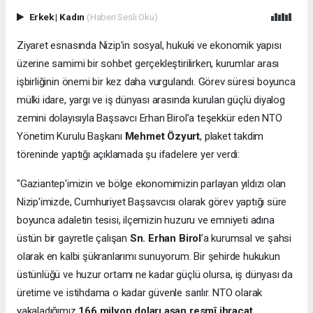
Erkek
|
Kadın
(Haberi Sesli Oku)
Ziyaret esnasında Nizip'in sosyal, hukuki ve ekonomik yapısı
üzerine samimi bir sohbet gerçekleştirilirken, kurumlar arası
işbirliğinin önemi bir kez daha vurgulandı. Görev süresi boyunca
mülki idare, yargı ve iş dünyası arasında kurulan güçlü diyalog
zemini dolayısıyla Başsavcı Erhan Birol’a teşekkür eden NTO
Yönetim Kurulu Başkanı
Mehmet Özyurt
, plaket takdim
töreninde yaptığı açıklamada şu ifadelere yer verdi:
"Gaziantep'imizin ve bölge ekonomimizin parlayan yıldızı olan
Nizip'imizde, Cumhuriyet Başsavcısı olarak görev yaptığı süre
boyunca adaletin tesisi, ilçemizin huzuru ve emniyeti adına
üstün bir gayretle çalışan
Sn. Erhan Birol
’a kurumsal ve şahsi
olarak en kalbi şükranlarımı sunuyorum. Bir şehirde hukukun
üstünlüğü ve huzur ortamı ne kadar güçlü olursa, iş dünyası da
üretime ve istihdama o kadar güvenle sarılır. NTO olarak
yakaladığımız
166 milyon doları aşan resmî ihracat