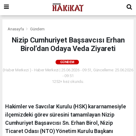
Anasayfa
Gündem
Nizip Cumhuriyet Başsavcısı Erhan
Birol’dan Odaya Veda Ziyareti
GÜNDEM
(Haber Merkezi ) - Haber Merkezi | 25.06.2026 - 09:51, Güncelleme: 25.06.2026
- 09:51
1252+ kez okundu.
Hakimler ve Savcılar Kurulu (HSK) kararnamesiyle
ilçemizdeki görev süresini tamamlayan Nizip
Cumhuriyet Başsavcısı Sn. Erhan Birol, Nizip
Ticaret Odası (NTO) Yönetim Kurulu Başkanı