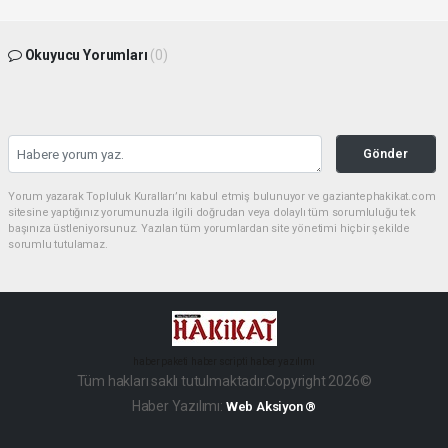
Okuyucu Yorumları
(0)
Gönder
Yorum yazarak Topluluk Kuralları’nı kabul etmiş bulunuyor ve gaziantephakikat.com
sitesine yaptığınız yorumunuzla ilgili doğrudan veya dolaylı tüm sorumluluğu tek
başınıza üstleniyorsunuz. Yazılan tüm yorumlardan site yönetimi hiçbir şekilde
sorumlu tutulamaz.
haber paketi
haber scripti
haber yazılımı
Tüm hakları saklı tutulmaktadır.Copyright 2026©
Haber Yazılımı:
Web Aksiyon ®