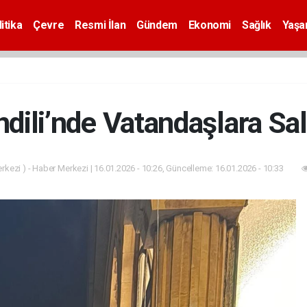
itika
Çevre
Resmi İlan
Gündem
Ekonomi
Sağlık
Yaş
dili’nde Vatandaşlara Sa
kezi ) - Haber Merkezi | 16.01.2026 - 10:26, Güncelleme: 16.01.2026 - 10:33