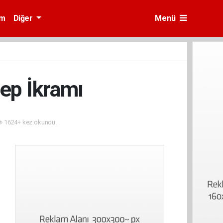
am
Diğer
Menü
lep İkramı
1624+ kez okundu.