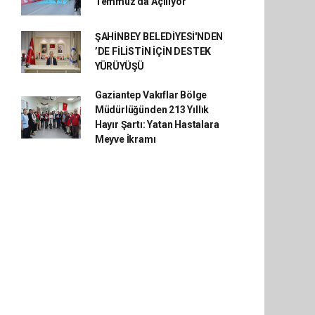
Temmuz'da Açılıyor
ŞAHİNBEY BELEDİYESİ'NDEN
’DE FİLİSTİN İÇİN DESTEK
YÜRÜYÜŞÜ
Gaziantep Vakıflar Bölge
Müdürlüğünden 213 Yıllık
Hayır Şartı: Yatan Hastalara
Meyve İkramı