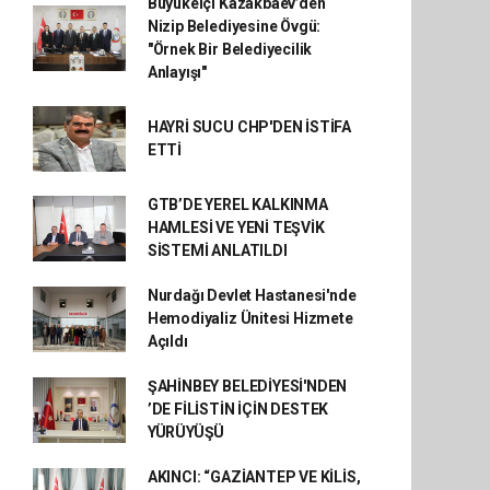
Büyükelçi Kazakbaev’den
Nizip Belediyesine Övgü:
"Örnek Bir Belediyecilik
Anlayışı"
HAYRİ SUCU CHP'DEN İSTİFA
ETTİ
GTB’DE YEREL KALKINMA
HAMLESİ VE YENİ TEŞVİK
SİSTEMİ ANLATILDI
Nurdağı Devlet Hastanesi'nde
Hemodiyaliz Ünitesi Hizmete
Açıldı
ŞAHİNBEY BELEDİYESİ'NDEN
’DE FİLİSTİN İÇİN DESTEK
YÜRÜYÜŞÜ
AKINCI: “GAZİANTEP VE KİLİS,