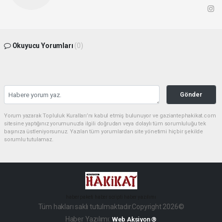
Okuyucu Yorumları
(0)
Gönder
Yorum yazarak Topluluk Kuralları’nı kabul etmiş bulunuyor ve gaziantephakikat.com
sitesine yaptığınız yorumunuzla ilgili doğrudan veya dolaylı tüm sorumluluğu tek
başınıza üstleniyorsunuz. Yazılan tüm yorumlardan site yönetimi hiçbir şekilde
sorumlu tutulamaz.
haber paketi
haber scripti
haber yazılımı
Tüm hakları saklı tutulmaktadır.Copyright 2026©
Haber Yazılımı:
Web Aksiyon ®