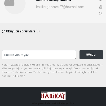
hakikatgazetesi27@hotmail.com
Okuyucu Yorumları
(0)
Gönder
Yorum yazarak Topluluk Kuralları’nı kabul etmiş bulunuyor ve gaziantephakikat.com
sitesine yaptığınız yorumunuzla ilgili doğrudan veya dolaylı tüm sorumluluğu tek
başınıza üstleniyorsunuz. Yazılan tüm yorumlardan site yönetimi hiçbir şekilde
sorumlu tutulamaz.
haber paketi
haber scripti
haber yazılımı