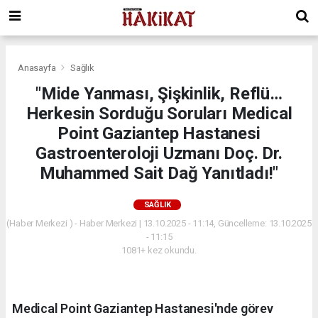
Anasayfa
Sağlık
"Mide Yanması, Şişkinlik, Reflü…
Herkesin Sorduğu Soruları Medical
Point Gaziantep Hastanesi
Gastroenteroloji Uzmanı Doç. Dr.
Muhammed Sait Dağ Yanıtladı!"
SAĞLIK
(Haber Merkezi ) - Haber Merkezi | 13.10.2025 - 11:14, Güncelleme: 13.10.2025
- 11:15
1081+ kez okundu.
Medical Point Gaziantep Hastanesi'nde görev