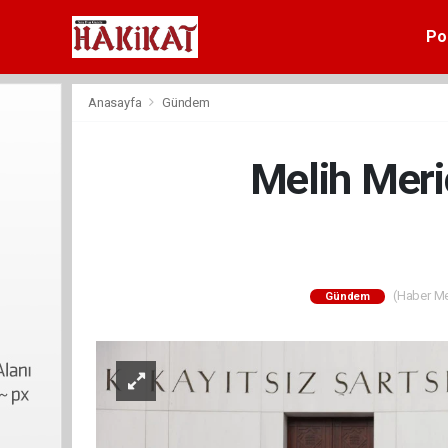
Pol
Anasayfa
Gündem
Melih Meriç
(Haber Mer
Gündem