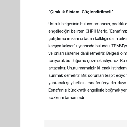
“Çıraklık Sistemi Güçlendirilmeli”
Ustalık belgesinin bulunmamasının, çıraklık 
engellediğini belirten CHP’li Meriç, "Esnafım
çalıştırma imkânı ortadan kalktığında, nitelik
karşıya kalıyor" uyarısında bulundu. TBMM’
ve onları sisteme dahil etmektir. Belgesi ol
tanıyarak bu düğümü çözmek istiyoruz. Bu s
artacaktır. Unutulmamalıdır ki, çırak istih
sunmak demektir. Biz sorunları tespit ediyor
yapılacak şey bellidir; esnafın feryadını du
Esnafımızı bürokratik engellerle boğmak yerin
sözlerini tamamladı.