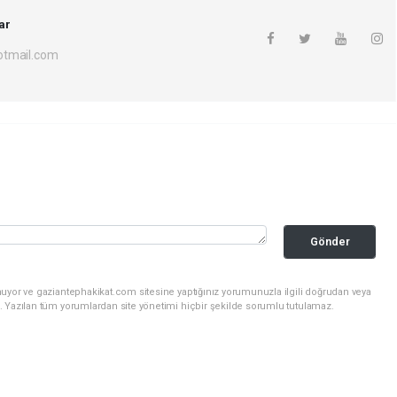
ar
otmail.com
Gönder
nuyor ve gaziantephakikat.com sitesine yaptığınız yorumunuzla ilgili doğrudan veya
. Yazılan tüm yorumlardan site yönetimi hiçbir şekilde sorumlu tutulamaz.