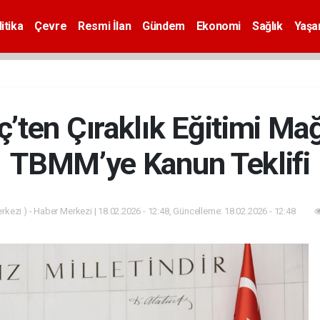
itika
Çevre
Resmi İlan
Gündem
Ekonomi
Sağlık
Yaş
’ten Çıraklık Eğitimi Mağ
TBMM’ye Kanun Teklifi
kezi ) - Haber Merkezi | 18.02.2026 - 12:48, Güncelleme: 18.02.2026 - 12:48