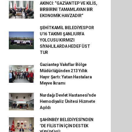
AKINCI: “GAZİANTEP VE KİLİS,
BİRBİRİNİ TAMAMLAYAN BİR
EKONOMİK HAVZADIR”
ŞEHİTKAMİL BELEDİYESPOR
U16 TAKIMI ŞANLIURFA
YOLCUSU KIRMIZI
SİYAHLILARDA HEDEF ÜST
TUR
Gaziantep Vakıflar Bölge
Müdürlüğünden 213 Yıllık
Hayır Şartı: Yatan Hastalara
Meyve İkramı
Nurdağı Devlet Hastanesi'nde
Hemodiyaliz Ünitesi Hizmete
Açıldı
ŞAHİNBEY BELEDİYESİ'NDEN
’DE FİLİSTİN İÇİN DESTEK