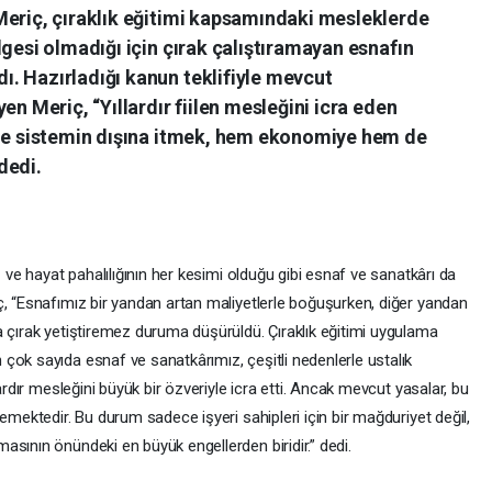
Meriç, çıraklık eğitimi kapsamındaki mesleklerde
lgesi olmadığı için çırak çalıştıramayan esnafın
. Hazırladığı kanun teklifiyle mevcut
en Meriç, “Yıllardır fiilen mesleğini icra eden
yle sistemin dışına itmek, hem ekonomiye hem de
dedi.
z ve hayat pahalılığının her kesimi olduğu gibi esnaf ve sanatkârı da
ç, “Esnafımız bir yandan artan maliyetlerle boğuşurken, diğer yandan
a çırak yetiştiremez duruma düşürüldü. Çıraklık eğitimi uygulama
çok sayıda esnaf ve sanatkârımız, çeşitli nedenlerle ustalık
ardır mesleğini büyük bir özveriyle icra etti. Ancak mevcut yasalar, bu
emektedir. Bu durum sadece işyeri sahipleri için bir mağduriyet değil,
sının önündeki en büyük engellerden biridir.” dedi.