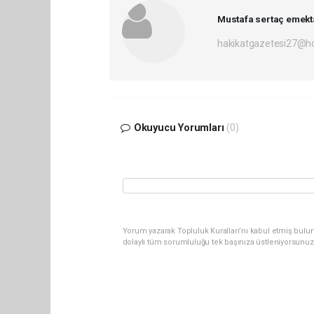
Mustafa sertaç emekt
hakikatgazetesi27@h
Okuyucu Yorumları
(0)
Yorum yazarak Topluluk Kuralları’nı kabul etmiş bulu
dolaylı tüm sorumluluğu tek başınıza üstleniyorsunuz