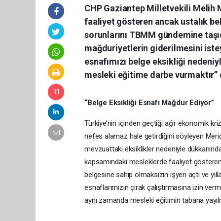
CHP Gaziantep Milletvekili Melih 
faaliyet gösteren ancak ustalık be
sorunlarını TBMM gündemine taşıdı
mağduriyetlerin giderilmesini istey
esnafımızı belge eksikliği nedeni
mesleki eğitime darbe vurmaktır” 
“Belge Eksikliği Esnafı Mağdur Ediyor”
Türkiye’nin içinden geçtiği ağır ekonomik kri
nefes alamaz hale getirdiğini söyleyen Meri
mevzuattaki eksiklikler nedeniyle dükkanınd
kapsamındaki mesleklerde faaliyet gösteren 
belgesine sahip olmaksızın işyeri açtı ve yıll
esnaflarımızın çırak çalıştırmasına izin verm
aynı zamanda mesleki eğitimin tabana yayılma