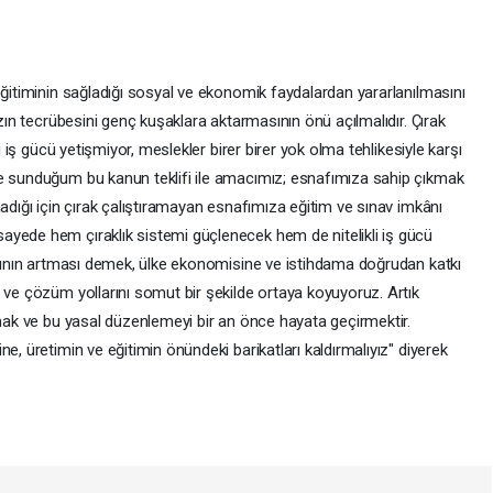
eğitiminin sağladığı sosyal ve ekonomik faydalardan yararlanılmasını
ızın tecrübesini genç kuşaklara aktarmasının önü açılmalıdır. Çırak
li iş gücü yetişmiyor, meslekler birer birer yok olma tehlikesiyle karşı
ye sunduğum bu kanun teklifi ile amacımız; esnafımıza sahip çıkmak
madığı için çırak çalıştıramayan esnafımıza eğitim ve sınav imkânı
ayede hem çıraklık sistemi güçlenecek hem de nitelikli iş gücü
damının artması demek, ülke ekonomisine ve istihdama doğrudan katkı
 ve çözüm yollarını somut bir şekilde ortaya koyuyoruz. Artık
ymak ve bu yasal düzenlemeyi bir an önce hayata geçirmektir.
e, üretimin ve eğitimin önündeki barikatları kaldırmalıyız" diyerek