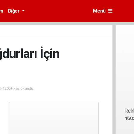
am
Diğer
Menü
durları İçin
1206+ kez okundu.