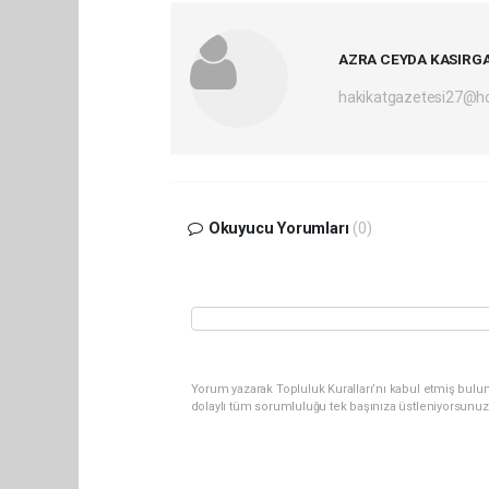
AZRA CEYDA KASIRG
hakikatgazetesi27@h
Okuyucu Yorumları
(0)
Yorum yazarak Topluluk Kuralları’nı kabul etmiş bulu
dolaylı tüm sorumluluğu tek başınıza üstleniyorsunuz