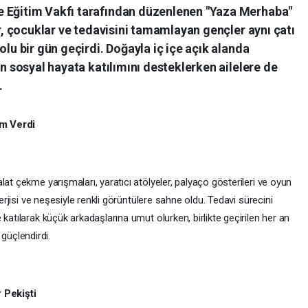
e Eğitim Vakfı tarafından düzenlenen "Yaza Merhaba"
er, çocuklar ve tedavisini tamamlayan gençler aynı çatı
olu bir gün geçirdi. Doğayla iç içe açık alanda
ın sosyal hayata katılımını desteklerken ailelere de
.
am Verdi
at çekme yarışmaları, yaratıcı atölyeler, palyaço gösterileri ve oyun
nerjisi ve neşesiyle renkli görüntülere sahne oldu. Tedavi sürecini
katılarak küçük arkadaşlarına umut olurken, birlikte geçirilen her an
üçlendirdi.
 Pekişti