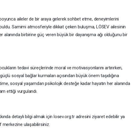
k boyunca aileler de bir araya gelerek sohbet etme, deneyimlerini
ı buldu. Samimi atmosferiyle dikkat çeken buluşma, LÖSEV ailesinin
er alanında birbirine güç veren büyük bir dayanışma ağı olduğunu bir
 çocukların tedavi süreçlerinde moral ve motivasyonlarını artırırken,
ve güçlü sosyal bağlar kurmaları açısından büyük önem taşıdığına
ğitime, sosyal yaşamdan psikolojik desteğe kadar hayatın her alanında
am ettiği vurgulandı.
da detaylı bilgi almak için losev.org.tr adresini ziyaret edebilir ya
 merkezine ulaşabilirsiniz.