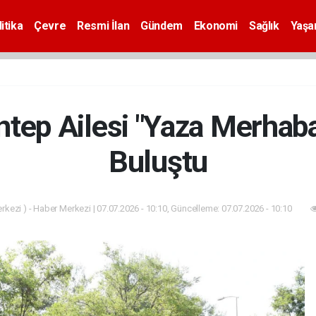
itika
Çevre
Resmi İlan
Gündem
Ekonomi
Sağlık
Yaş
tep Ailesi "Yaza Merhaba"
Buluştu
kezi ) - Haber Merkezi | 07.07.2026 - 10:10, Güncelleme: 07.07.2026 - 10:10