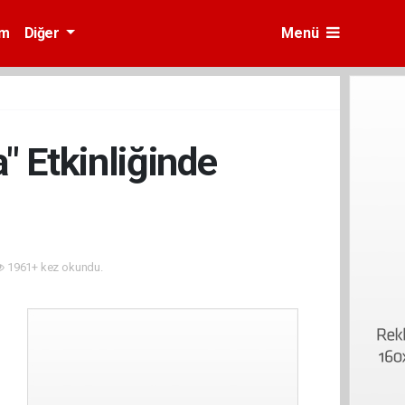
am
Diğer
Menü
 Etkinliğinde
1961+ kez okundu.