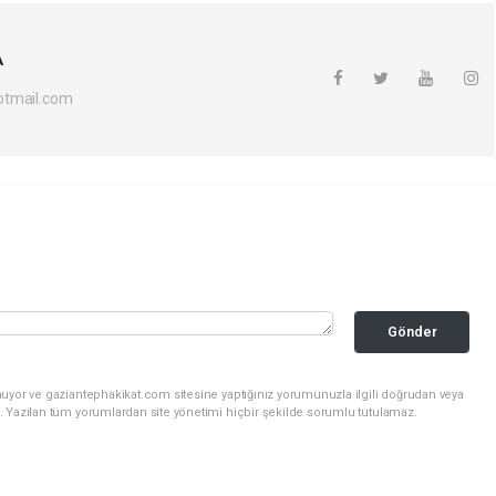
A
otmail.com
Gönder
nuyor ve gaziantephakikat.com sitesine yaptığınız yorumunuzla ilgili doğrudan veya
. Yazılan tüm yorumlardan site yönetimi hiçbir şekilde sorumlu tutulamaz.