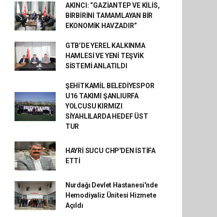
AKINCI: “GAZİANTEP VE KİLİS,
BİRBİRİNİ TAMAMLAYAN BİR
EKONOMİK HAVZADIR”
GTB’DE YEREL KALKINMA
HAMLESİ VE YENİ TEŞVİK
SİSTEMİ ANLATILDI
ŞEHİTKAMİL BELEDİYESPOR
U16 TAKIMI ŞANLIURFA
YOLCUSU KIRMIZI
SİYAHLILARDA HEDEF ÜST
TUR
HAYRİ SUCU CHP'DEN İSTİFA
ETTİ
Nurdağı Devlet Hastanesi'nde
Hemodiyaliz Ünitesi Hizmete
Açıldı