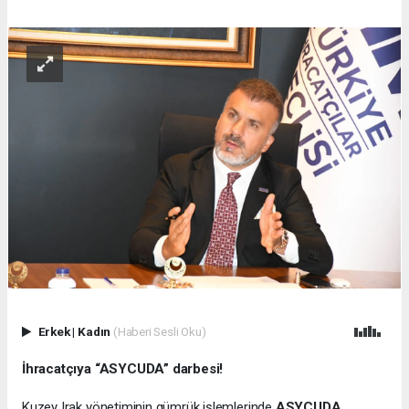
Erkek
|
Kadın
(Haberi Sesli Oku)
İhracatçıya “ASYCUDA” darbesi!
Kuzey Irak yönetiminin gümrük işlemlerinde
ASYCUDA