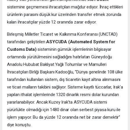
sistemine geçmemesi ihracatçıları mağdur ediyor. İhraç ettikleri
ürünlerin parasını düşük kur üzerinden transfer etmek zorunda
kalan ihracatçılar yüzde 12 oranında zarar ediyor.
Birleşmiş Milletler Ticaret ve Kalkınma Konferansı (UNCTAD)
tarafından geliştirilen
ASYCUDA (Automated System for
Customs Data)
sisteminin gümrük işlemlerinin bilgisayar
ortamında yürütülmesini sağladığını hatırlatan Güneydoğu
Anadolu Hububat Bakliyat Yağlı Tohumlar ve Mamulleri
İhracatçıları Birliği Başkanı Kadooğlu, “Dünya genelinde 108 ülke
tarafından kullanılan sistem, dış ticaretin kayıt altına alınmasını
ve ticari malların takibini sağlıyor. Sisteme kayıtlı tüccarlar, Irak’a
yapılan ithalat işlemlerinde 1320 dinarlık resmi dolar kurundan
yararlanabiliyor. Ancak Kuzey Irak’ta ASYCUDA sistemi
yürürlükte olmadığı için 1480 dinar olan serbest piyasa kuru ile
işlem yapıyor. Bu da yüzde 12 oranında net bir zarar demektir”
diye konuştu.