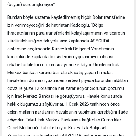
(beyan) süreci işlemiyor.”
Bundan böyle sisteme kaydedilmemiş hiçbir Dolar transferine
izin verilmeyeceğini de hatırlatan Kadooğlu, “Bölge
ihracatçılarının para transferlerini kolaylaştırmanın ve ticaretin
sürdürülebilirliğinin tek yolu sınır kapılarında ASYCUDA
sistemine geçilmesidir. Kuzey Irak Bölgesel Yönetiminin
kontrolünde kapılarda bu sistemin uygulanmıyor olması
rekabet adaletini de olumsuz yönde etkiliyor. Ürünlerini Irak
Merkez bankası kurunu baz alarak satış yapan firmalar,
havalelerin durması yüzünden serbest piyasa kurundan aldıkları
döviz ile yüze 12 oranında net zarar ediyor. Sorunun çözümü
için Irak Merkez Bankası ile görüşüyoruz. Havale konusunda
haklı olduğumuzu söylüyorlar. 1 Ocak 2026 tarihinden önce
gelen malların paralarının havalesinin yapılması gerektiğini ifade
ediyorlar. Fakat Irak Merkez Bankasına bağlı olan Gümrükler
Genel Müdürlüğü kabul etmiyor. Kuzey Irak Bölgesel
Yönetiminin sınır kapılarında ASYCUDA sistemine geçilmediği