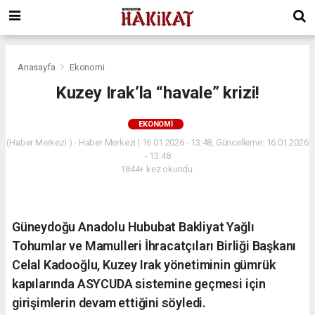
Anasayfa
Ekonomi
Kuzey Irak’la “havale” krizi!
EKONOMI
(Haber Merkezi ) - Haber Merkezi | 16.01.2026 - 13:48, Güncelleme: 16.01.2026
- 13:48
1844+ kez okundu.
Güneydoğu Anadolu Hububat Bakliyat Yağlı
Tohumlar ve Mamulleri İhracatçıları Birliği Başkanı
Celal Kadooğlu, Kuzey Irak yönetiminin gümrük
kapılarında ASYCUDA sistemine geçmesi için
girişimlerin devam ettiğini söyledi.