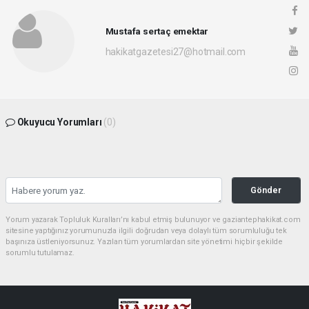
Mustafa sertaç emektar
hakikatgazetesi27@hotmail.com
Okuyucu Yorumları
(0)
Gönder
Yorum yazarak Topluluk Kuralları’nı kabul etmiş bulunuyor ve gaziantephakikat.com
sitesine yaptığınız yorumunuzla ilgili doğrudan veya dolaylı tüm sorumluluğu tek
başınıza üstleniyorsunuz. Yazılan tüm yorumlardan site yönetimi hiçbir şekilde
sorumlu tutulamaz.