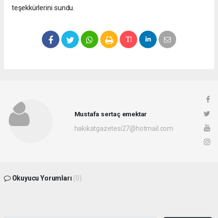
teşekkürlerini sundu.
Mustafa sertaç emektar
hakikatgazetesi27@hotmail.com
Okuyucu Yorumları
(0)