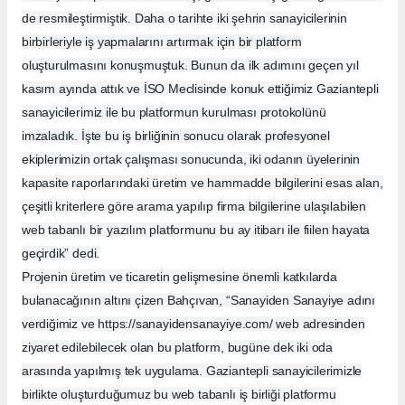
de resmileştirmiştik. Daha o tarihte iki şehrin sanayicilerinin
birbirleriyle iş yapmalarını artırmak için bir platform
oluşturulmasını konuşmuştuk. Bunun da ilk adımını geçen yıl
kasım ayında attık ve İSO Meclisinde konuk ettiğimiz Gaziantepli
sanayicilerimiz ile bu platformun kurulması protokolünü
imzaladık. İşte bu iş birliğinin sonucu olarak profesyonel
ekiplerimizin ortak çalışması sonucunda, iki odanın üyelerinin
kapasite raporlarındaki üretim ve hammadde bilgilerini esas alan,
çeşitli kriterlere göre arama yapılıp firma bilgilerine ulaşılabilen
web tabanlı bir yazılım platformunu bu ay itibarı ile fiilen hayata
geçirdik” dedi.
Projenin üretim ve ticaretin gelişmesine önemli katkılarda
bulanacağının altını çizen Bahçıvan, “Sanayiden Sanayiye adını
verdiğimiz ve https://sanayidensanayiye.com/ web adresinden
ziyaret edilebilecek olan bu platform, bugüne dek iki oda
arasında yapılmış tek uygulama. Gaziantepli sanayicilerimizle
birlikte oluşturduğumuz bu web tabanlı iş birliği platformu