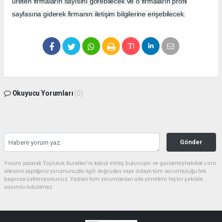
üreten firmaların sayısını görebilecek ve o firmaların profil
sayfasına giderek firmanın iletişim bilgilerine erişebilecek.
Okuyucu Yorumları
(0)
Gönder
Yorum yazarak Topluluk Kuralları’nı kabul etmiş bulunuyor ve gaziantephakikat.com
sitesine yaptığınız yorumunuzla ilgili doğrudan veya dolaylı tüm sorumluluğu tek
başınıza üstleniyorsunuz. Yazılan tüm yorumlardan site yönetimi hiçbir şekilde
sorumlu tutulamaz.