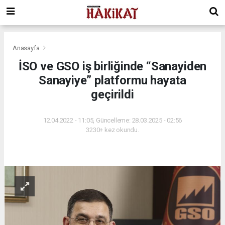
Anasayfa
İSO ve GSO iş birliğinde “Sanayiden
Sanayiye” platformu hayata
geçirildi
12.04.2022 - 11:05, Güncelleme: 28.03.2025 - 02:56
3230+ kez okundu.