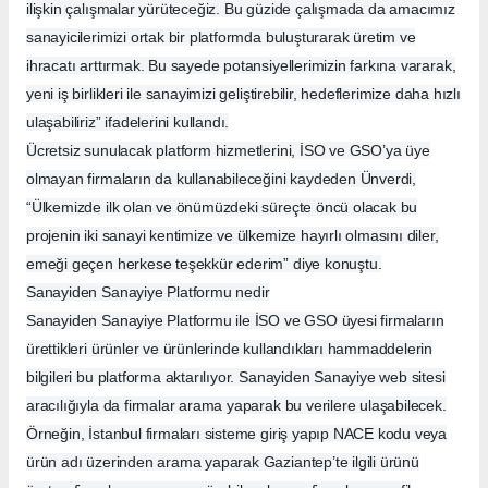
ilişkin çalışmalar yürüteceğiz. Bu güzide çalışmada da amacımız
sanayicilerimizi ortak bir platformda buluşturarak üretim ve
ihracatı arttırmak. Bu sayede potansiyellerimizin farkına vararak,
yeni iş birlikleri ile sanayimizi geliştirebilir, hedeflerimize daha hızlı
ulaşabiliriz” ifadelerini kullandı.
Ücretsiz sunulacak platform hizmetlerini, İSO ve GSO’ya üye
olmayan firmaların da kullanabileceğini kaydeden Ünverdi,
“Ülkemizde ilk olan ve önümüzdeki süreçte öncü olacak bu
projenin iki sanayi kentimize ve ülkemize hayırlı olmasını diler,
emeği geçen herkese teşekkür ederim” diye konuştu.
Sanayiden Sanayiye Platformu nedir
Sanayiden Sanayiye Platformu ile İSO ve GSO üyesi firmaların
ürettikleri ürünler ve ürünlerinde kullandıkları hammaddelerin
bilgileri bu platforma aktarılıyor. Sanayiden Sanayiye web sitesi
aracılığıyla da firmalar arama yaparak bu verilere ulaşabilecek.
Örneğin, İstanbul firmaları sisteme giriş yapıp NACE kodu veya
ürün adı üzerinden arama yaparak Gaziantep’te ilgili ürünü