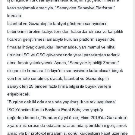
iş birliğinde Türk sanayisinin tedarik ağının güçlendirilmesine
katkı sağlamak amacıyla, “Sanayiden Sanayiye Platformu”
kuruldu.
İstanbul ve Gaziantep’te faaliyet gösteren sanayicilerin
birbirlerinin üretim faaliyetlerinden haberdar olması ve karşılıklı
ticaretin geliştirilmesi amacıyla kurulan platform sayesinde,
firmalar ihtiyaç duydukları hammadde, yarı mamul ve nihai
ürünleri İSO ve GSO güvencesinde yerel pazarlardan tedarik
etme fırsatı yakalayacak. Ayrıca, “Sanayide İş birliği Zamanı”
sloganı ile firmalara Türkiye'nin sanayisinde kullanılacak birçok
veri hizmete sunulmuş olacak, İstanbul ve Gaziantep’in
sanayicileri 25 binden fazla firma bilgisi ile büyük verilere
erişebilecek.
“Bugüne dek iki oda arasında yapılmış ilk ve tek uygulama”
İSO Yönetim Kurulu Başkanı Erdal Bahçıvan yaptığı
değerlendirmede, “Bundan üç yıl önce, Ekim 2019’da Gaziantep’i
ziyaretimiz sırasında odalarımız arasında iş birliklerini geliştirmek
amacıyla bir protokol imzalamış, gönül kardeşliğini kağıt üzerinde