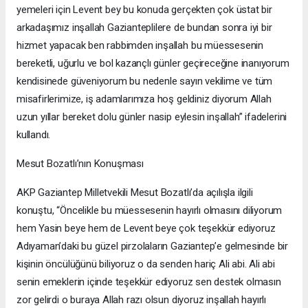
yemeleri için Levent bey bu konuda gerçekten çok üstat bir
arkadaşımız inşallah Gazianteplilere de bundan sonra iyi bir
hizmet yapacak ben rabbimden inşallah bu müessesenin
bereketli, uğurlu ve bol kazançlı günler geçireceğine inanıyorum
kendisinede güveniyorum bu nedenle sayın vekilime ve tüm
misafirlerimize, iş adamlarımıza hoş geldiniz diyorum Allah
uzun yıllar bereket dolu günler nasip eylesin inşallah” ifadelerini
kullandı.
Mesut Bozatlı’nın Konuşması
AKP Gaziantep Milletvekili Mesut Bozatlı’da açılışla ilgili
konuştu, “Öncelikle bu müessesenin hayırlı olmasını diliyorum
hem Yasin beye hem de Levent beye çok teşekkür ediyoruz
Adıyaman’daki bu güzel pirzolaların Gaziantep’e gelmesinde bir
kişinin öncülüğünü biliyoruz o da senden hariç Ali abi. Ali abi
senin emeklerin içinde teşekkür ediyoruz sen destek olmasın
zor gelirdi o buraya Allah razı olsun diyoruz inşallah hayırlı