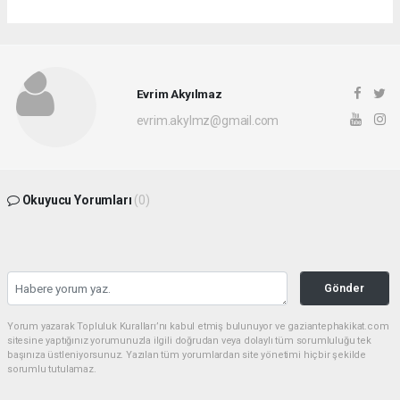
Evrim Akyılmaz
evrim.akylmz@gmail.com
Okuyucu Yorumları
(0)
Gönder
Yorum yazarak Topluluk Kuralları’nı kabul etmiş bulunuyor ve gaziantephakikat.com
sitesine yaptığınız yorumunuzla ilgili doğrudan veya dolaylı tüm sorumluluğu tek
başınıza üstleniyorsunuz. Yazılan tüm yorumlardan site yönetimi hiçbir şekilde
sorumlu tutulamaz.