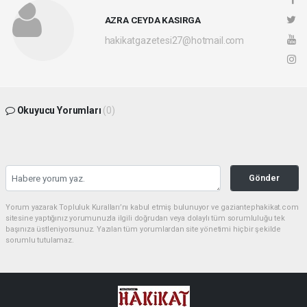
AZRA CEYDA KASIRGA
hakikatgazetesi27@hotmail.com
Okuyucu Yorumları
(0)
Gönder
Yorum yazarak Topluluk Kuralları’nı kabul etmiş bulunuyor ve gaziantephakikat.com
sitesine yaptığınız yorumunuzla ilgili doğrudan veya dolaylı tüm sorumluluğu tek
başınıza üstleniyorsunuz. Yazılan tüm yorumlardan site yönetimi hiçbir şekilde
sorumlu tutulamaz.