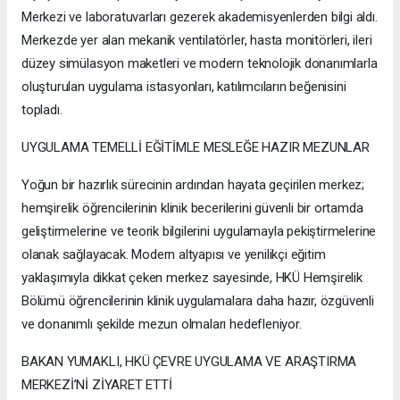
Merkezi ve laboratuvarları gezerek akademisyenlerden bilgi aldı.
Merkezde yer alan mekanik ventilatörler, hasta monitörleri, ileri
düzey simülasyon maketleri ve modern teknolojik donanımlarla
oluşturulan uygulama istasyonları, katılımcıların beğenisini
topladı.
UYGULAMA TEMELLİ EĞİTİMLE MESLEĞE HAZIR MEZUNLAR
Yoğun bir hazırlık sürecinin ardından hayata geçirilen merkez;
hemşirelik öğrencilerinin klinik becerilerini güvenli bir ortamda
geliştirmelerine ve teorik bilgilerini uygulamayla pekiştirmelerine
olanak sağlayacak. Modern altyapısı ve yenilikçi eğitim
yaklaşımıyla dikkat çeken merkez sayesinde, HKÜ Hemşirelik
Bölümü öğrencilerinin klinik uygulamalara daha hazır, özgüvenli
ve donanımlı şekilde mezun olmaları hedefleniyor.
BAKAN YUMAKLI, HKÜ ÇEVRE UYGULAMA VE ARAŞTIRMA
MERKEZİ’Nİ ZİYARET ETTİ