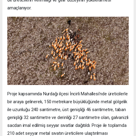
amaçlanıyor.
Proje kapsamında Nurdağı ilçesi İncirli Mahallesi’nde üreticilerle
bir araya gelinerek, 150 metrekare büyüklüğünde metal gölgelik
ile uzunluğu 240 santimetre, üst genişliği 46 santimetre, taban
genişliği 32 santimetre ve derinliği 27 santimetre olan, galvanizli
sacdan imal edilmiş seyyar sıvatlar dağıtıldı. Proje ile toplamda
210 adet seyyar metal sıvatın üreticilere ulaştırılması