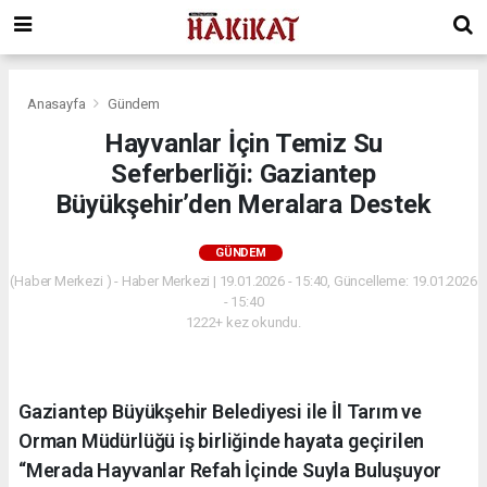
Anasayfa
Gündem
Hayvanlar İçin Temiz Su
Seferberliği: Gaziantep
Büyükşehir’den Meralara Destek
GÜNDEM
(Haber Merkezi ) - Haber Merkezi | 19.01.2026 - 15:40, Güncelleme: 19.01.2026
- 15:40
1222+ kez okundu.
Gaziantep Büyükşehir Belediyesi ile İl Tarım ve
Orman Müdürlüğü iş birliğinde hayata geçirilen
“Merada Hayvanlar Refah İçinde Suyla Buluşuyor