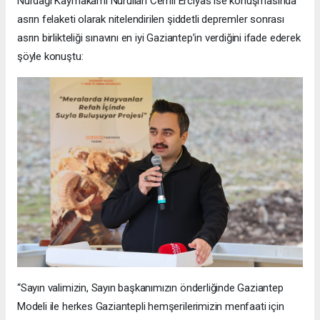
Nurdağı Kaymakamı Nurullah Cemil Erciyas ise konuşmasında
asrın felaketi olarak nitelendirilen şiddetli depremler sonrası
asrın birlikteliği sınavını en iyi Gaziantep’in verdiğini ifade ederek
şöyle konuştu:
“Sayın valimizin, Sayın başkanımızın önderliğinde Gaziantep
Modeli ile herkes Gaziantepli hemşerilerimizin menfaati için