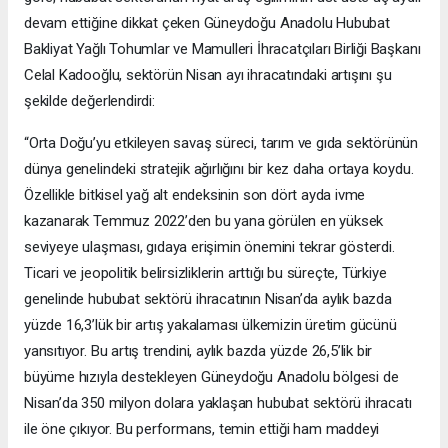
devam ettiğine dikkat çeken Güneydoğu Anadolu Hububat
Bakliyat Yağlı Tohumlar ve Mamulleri İhracatçıları Birliği Başkanı
Celal Kadooğlu, sektörün Nisan ayı ihracatındaki artışını şu
şekilde değerlendirdi:
“Orta Doğu’yu etkileyen savaş süreci, tarım ve gıda sektörünün
dünya genelindeki stratejik ağırlığını bir kez daha ortaya koydu.
Özellikle bitkisel yağ alt endeksinin son dört ayda ivme
kazanarak Temmuz 2022’den bu yana görülen en yüksek
seviyeye ulaşması, gıdaya erişimin önemini tekrar gösterdi.
Ticari ve jeopolitik belirsizliklerin arttığı bu süreçte, Türkiye
genelinde hububat sektörü ihracatının Nisan’da aylık bazda
yüzde 16,3’lük bir artış yakalaması ülkemizin üretim gücünü
yansıtıyor. Bu artış trendini, aylık bazda yüzde 26,5’lik bir
büyüme hızıyla destekleyen Güneydoğu Anadolu bölgesi de
Nisan’da 350 milyon dolara yaklaşan hububat sektörü ihracatı
ile öne çıkıyor. Bu performans, temin ettiği ham maddeyi