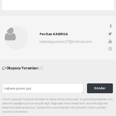
Perihan KASIRGA
hakikatgazetesi27@hotmail.com
Okuyucu Yorumları
(0)
Gönder
Yorum yazarak Topluluk Kuralları’nı kabul etmiş bulunuyor ve gaziantephakikat.com
sitesine yaptığınız yorumunuzla ilgili doğrudan veya dolaylı tüm sorumluluğu tek
başınıza üstleniyorsunuz. Yazılan tüm yorumlardan site yönetimi hiçbir şekilde
sorumlu tutulamaz.