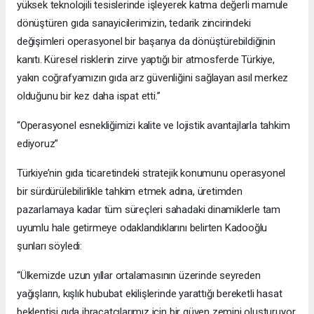
yüksek teknolojili tesislerinde işleyerek katma değerli mamule
dönüştüren gıda sanayicilerimizin, tedarik zincirindeki
değişimleri operasyonel bir başarıya da dönüştürebildiğinin
kanıtı. Küresel risklerin zirve yaptığı bir atmosferde Türkiye,
yakın coğrafyamızın gıda arz güvenliğini sağlayan asıl merkez
olduğunu bir kez daha ispat etti.”
“Operasyonel esnekliğimizi kalite ve lojistik avantajlarla tahkim
ediyoruz”
Türkiye’nin gıda ticaretindeki stratejik konumunu operasyonel
bir sürdürülebilirlikle tahkim etmek adına, üretimden
pazarlamaya kadar tüm süreçleri sahadaki dinamiklerle tam
uyumlu hale getirmeye odaklandıklarını belirten Kadooğlu
şunları söyledi:
“Ülkemizde uzun yıllar ortalamasının üzerinde seyreden
yağışların, kışlık hububat ekilişlerinde yarattığı bereketli hasat
beklentisi gıda ihracatçılarımız için bir güven zemini oluşturuyor.