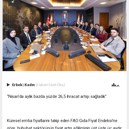
Erkek
|
Kadın
(Haberi Sesli Oku)
“Nisan’da aylık bazda yüzde 26,5 ihracat artışı sağladık”
Küresel emtia fiyatlarını takip eden FAO Gıda Fiyat Endeksi’ne
göre, hububat sektörünün fiyat artış eğiliminin üst üste üç aydır