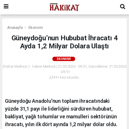
Anasayfa
Ekonomi
Güneydoğu’nun Hububat İhracatı 4
Ayda 1,2 Milyar Dolara Ulaştı
EKONOMI
(Haber Merkezi ) - Haber Merkezi | 21.05.2026 - 09:51, Güncelleme: 21.05.2026
- 09:51
2341+ kez okundu.
Güneydoğu Anadolu'nun toplam ihracatındaki
yüzde 31,1 payı ile liderliğini sürdüren hububat,
bakliyat, yağlı tohumlar ve mamulleri sektörünün
ihracatı, yılın ilk dört ayında 1,2 milyar dolar oldu.