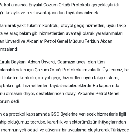
etrol arasında Enyakıt Çözüm Ortağı Protokolü gerçekleştirildi.
ğu kolaylık ve özel avantajlarından faydalanabilecek.
llanılarak yakıt tüketim kontrolü, otoyol geçiş hizmetleri, uydu takip
ta ve araç bakım gibi hizmetlerden avantajlı olarak yararlanmaları
n Ünverdi ve Akcanlar Petrol Genel Müdürü Feridun Akcan
imzalandı.
rulu Başkanı Adnan Ünverdi, Odamızın üyesi olan tüm
dalanabilmeleri için Çözüm Ortağı Protokolü imzaladık. Üyelerimiz, bir
 tüketim kontrolü, otoyol geçiş hizmetleri, uydu takip sistemi,
aç bakım gibi hizmetlerden faydalanabileceklerdir. Bu kapsamda
u olmasını diliyor, desteklerinden dolayı Akcanlar Petrol Genel
orum dedi.
da protokol kapsamında GSO üyelerine verilecek hizmetlerle ilgili
 sahip olduğumuz tecrübe, kararlılık ve sektörümüzün ihtiyaçlarından
i memnuniyeti odaklı ve güvenilir bir uygulama oluşturarak Türkiyede