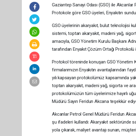
Gaziantep Sanayi Odası (GSO) ile Akcanlar P
Protokole göre GSO üyeleri, Enyakıtın sundu
GSO üyelerinin akaryakıt, bulut teknolojisi ku
sistemi, toptan akaryakıt, madeni yağ, sigor
amacıyla, GSO Yönetim Kurulu Başkanı Adna
tarafından Enyakıt Çözüm Ortağı Protokolü 
Protokol töreninde konuşan GSO Yönetim Ku
firmalarımızın Enyakıtın avantajlarından fay
yılı kapsayan protokolümüz kapsamında yakıt
toptan akaryakıt, madeni yağ, sigorta ve ar
protokolümüzün tüm üyelerimize hayırlı uğurl
Müdürü Sayın Feridun Akcana teşekkür ediy
Akcanlar Petrol Genel Müdürü Feridun Akcan 
şu ifadeleri kullandı: Akaryakıt sektöründe
yola çıkarak, maliyet avantajı sunan, müşter