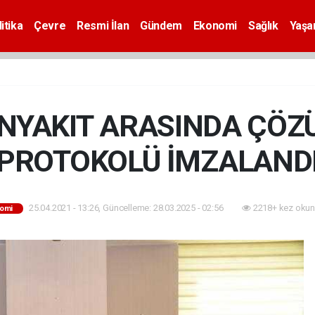
itika
Çevre
Resmi İlan
Gündem
Ekonomi
Sağlık
Yaş
ENYAKIT ARASINDA ÇÖ
PROTOKOLÜ İMZALAND
25.04.2021 - 13:26, Güncelleme: 28.03.2025 - 02:56
2218+ kez okun
omi