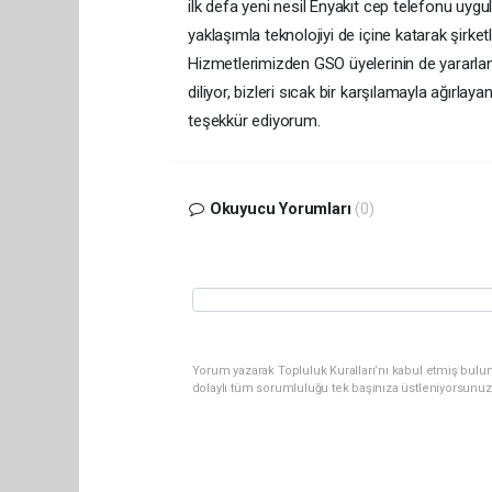
ilk defa yeni nesil Enyakıt cep telefonu uy
yaklaşımla teknolojiyi de içine katarak şirk
Hizmetlerimizden GSO üyelerinin de yararlanm
diliyor, bizleri sıcak bir karşılamayla ağır
teşekkür ediyorum.
Okuyucu Yorumları
(0)
Yorum yazarak Topluluk Kuralları’nı kabul etmiş bulu
dolaylı tüm sorumluluğu tek başınıza üstleniyorsunuz