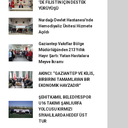
’DE FİLİSTİN İÇİN DESTEK
YÜRÜYÜŞÜ
Nurdağı Devlet Hastanesi'nde
Hemodiyaliz Ünitesi Hizmete
Açıldı
Gaziantep Vakıflar Bölge
Müdürlüğünden 213 Yıllık
Hayır Şartı: Yatan Hastalara
Meyve İkramı
AKINCI: “GAZİANTEP VE KİLİS,
BİRBİRİNİ TAMAMLAYAN BİR
EKONOMİK HAVZADIR”
ŞEHİTKAMİL BELEDİYESPOR
U16 TAKIMI ŞANLIURFA
YOLCUSU KIRMIZI
SİYAHLILARDA HEDEF ÜST
TUR