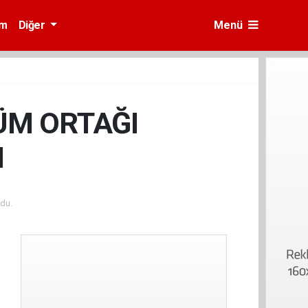
am
Diğer
Menü
ZÜM ORTAĞI
I
du.