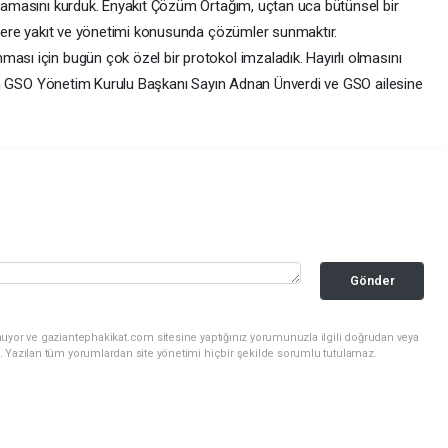
gulamasını kurduk. Enyakıt Çözüm Ortağım, uçtan uca bütünsel bir
etlere yakıt ve yönetimi konusunda çözümler sunmaktır.
ası için bugün çok özel bir protokol imzaladık. Hayırlı olmasını
layan GSO Yönetim Kurulu Başkanı Sayın Adnan Ünverdi ve GSO ailesine
Gönder
nuyor ve gaziantephakikat.com sitesine yaptığınız yorumunuzla ilgili doğrudan veya
. Yazılan tüm yorumlardan site yönetimi hiçbir şekilde sorumlu tutulamaz.