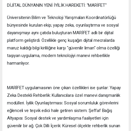
DİJİTAL DÜNYANIN YENİ İYİLİK HAREKETİ: "MARİFET"
Üniversitenin Bilim ve Teknoloji Yarışmaları Koordinatörlüğü
bünyesinde kurulan ekip; yapay zeka, oyunlaştırma ve sosyal
dayanışmayı aynı çatıda buluşturan MARİFET adlı bir dijital
platform geliştirdi. Özellikle genç kuşağın dijital mecralarda
maruz kaldığı bilgi kirliliğine karşı "güvenilir liman" olma özelliği
taşıyan uygulama, modern teknolojiyi manevi rehberlikle
harmanlıyor.
MARİFET uygulamasının öne çıkan özellikleri ise şunlar: Yapay
Zeka Destekli Rehberlik: Kullanıcılara özel manevi danışmanlık
modülleri. İyilik Oyunlaştırması: Sosyal sorumluluk görevlerini
eğlenceli ve teşvik edici hale getiren sistem. Şeffaf Bağış
Altyapısı: Sosyal destek ve yardımlaşma faaliyetleri için
güvenilir bir ağ. Çok Dilli İçerik: Küresel ölçekte rehberlik sunan