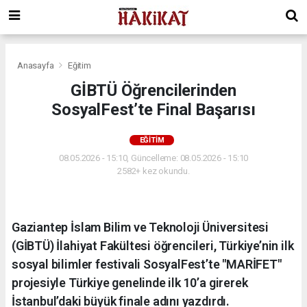
Anasayfa
Eğitim
GİBTÜ Öğrencilerinden
SosyalFest’te Final Başarısı
EĞITIM
08.05.2026 - 15:10, Güncelleme: 08.05.2026 - 15:10
2582+ kez okundu.
Gaziantep İslam Bilim ve Teknoloji Üniversitesi
(GİBTÜ) İlahiyat Fakültesi öğrencileri, Türkiye’nin ilk
sosyal bilimler festivali SosyalFest’te "MARİFET"
projesiyle Türkiye genelinde ilk 10’a girerek
İstanbul’daki büyük finale adını yazdırdı.