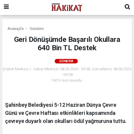
Anasayfa
Gündem
Geri Dönüşümde Başarılı Okullara
640 Bin TL Destek
GÜNDEM
(Haber Merkezi ) - Haber Merkezi | 08.06.2026 - 09:38, Güncelleme: 08.06.2026
- 09:38
1601+ kez okundu.
Şahinbey Belediyesi 5-12 Haziran Dünya Çevre
Günü ve Çevre Haftası etkinlikleri kapsamında
çevreye duyarlı olan okulları ödül yağmuruna tuttu.