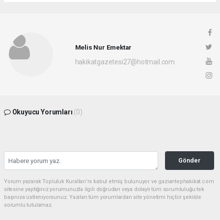
Melis Nur Emektar
hakikatgazetesi27@hotmail.com
Okuyucu Yorumları
(0)
Gönder
Yorum yazarak Topluluk Kuralları’nı kabul etmiş bulunuyor ve gaziantephakikat.com
sitesine yaptığınız yorumunuzla ilgili doğrudan veya dolaylı tüm sorumluluğu tek
başınıza üstleniyorsunuz. Yazılan tüm yorumlardan site yönetimi hiçbir şekilde
sorumlu tutulamaz.