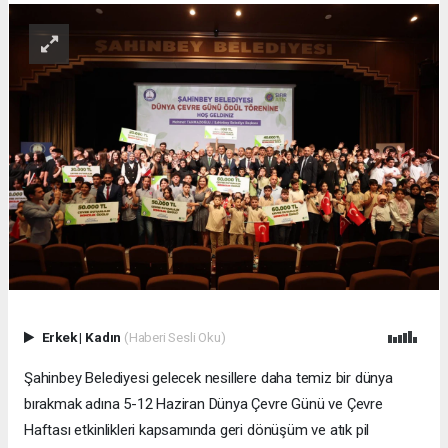
Erkek
|
Kadın
(Haberi Sesli Oku)
Şahinbey Belediyesi gelecek nesillere daha temiz bir dünya
bırakmak adına 5-12 Haziran Dünya Çevre Günü ve Çevre
Haftası etkinlikleri kapsamında geri dönüşüm ve atık pil