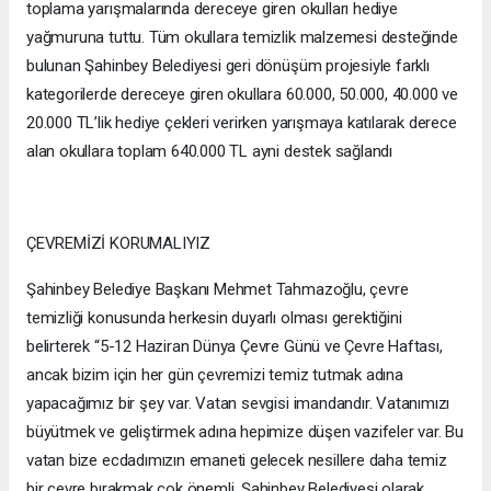
toplama yarışmalarında dereceye giren okulları hediye
yağmuruna tuttu. Tüm okullara temizlik malzemesi desteğinde
bulunan Şahinbey Belediyesi geri dönüşüm projesiyle farklı
kategorilerde dereceye giren okullara 60.000, 50.000, 40.000 ve
20.000 TL’lik hediye çekleri verirken yarışmaya katılarak derece
alan okullara toplam 640.000 TL ayni destek sağlandı
ÇEVREMİZİ KORUMALIYIZ
Şahinbey Belediye Başkanı Mehmet Tahmazoğlu, çevre
temizliği konusunda herkesin duyarlı olması gerektiğini
belirterek “5-12 Haziran Dünya Çevre Günü ve Çevre Haftası,
ancak bizim için her gün çevremizi temiz tutmak adına
yapacağımız bir şey var. Vatan sevgisi imandandır. Vatanımızı
büyütmek ve geliştirmek adına hepimize düşen vazifeler var. Bu
vatan bize ecdadımızın emaneti gelecek nesillere daha temiz
bir çevre bırakmak çok önemli. Şahinbey Belediyesi olarak