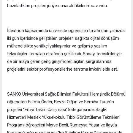
hazırladıkları projeleri jüriye sunarak fikirlerini savundu.
İdeathon kapsamında üniversite öğrencileri tarafından yalnızca
iki gün içerisinde geliştirilen projeler; sağlıkta dijital dönüşüm,
mühendislikte yenilikçi yaklaşımlar ve gelişmiş yazılım
teknolojileri temaları etrafında şekillendi. Sanayi temsilcileriyle
de bir araya gelen genç girişimciler, açılan sergi alanında
projelerini sektör profesyonellerine tanıtma imkânı elde etti.
SANKO Üniversitesi Sağlık Bilimleri Fakültesi Hemşirelik Bölümü
öğrencileri Fatma Önder, Beyza Olğun ve Semiha Turan’ın
projeleri “En iyi Takım Çalışması” kategorisinde, Sağlık
Hizmetleri Meslek Yüksekokulu Tıbbi Görüntüleme Teknikleri
Programı öğrencileri Merve Benli, Rumeysa Yaşar ve İlayda
Kırmızıoğlan’ın projeleri ise “En Yenilikçi Çözüm” kategorisinde