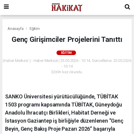
Anasayfa
Eğitim
Genç Girişimciler Projelerini Tanıttı
EĞITIM
(Haber Merkezi ) - Haber Merkezi | 25.05.2026 - 10:14, Güncelleme: 25.05.2026
- 10:14
3269+ kez okundu.
SANKO Üniversitesi yürütücülüğünde, TÜBİTAK
1503 programı kapsamında TÜBİTAK, Güneydoğu
Anadolu İhracatçı Birlikleri, Habitat Derneği ve
İstasyon Gaziantep iş birliğiyle düzenlenen “Genç
Beyin, Genç Bakış Proje Pazarı 2026” başarıyla