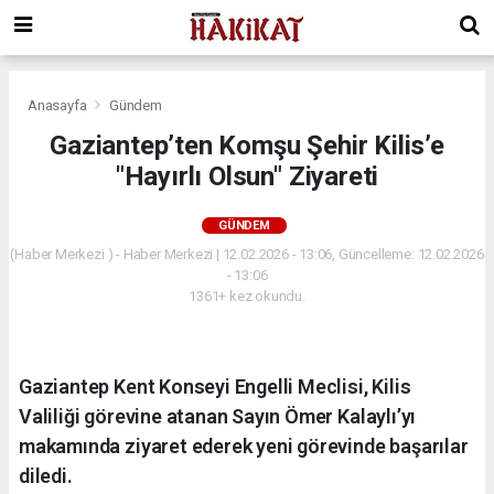
Anasayfa
Gündem
Gaziantep’ten Komşu Şehir Kilis’e
"Hayırlı Olsun" Ziyareti
GÜNDEM
(Haber Merkezi ) - Haber Merkezi | 12.02.2026 - 13:06, Güncelleme: 12.02.2026
- 13:06
1361+ kez okundu.
Gaziantep Kent Konseyi Engelli Meclisi, Kilis
Valiliği görevine atanan Sayın Ömer Kalaylı’yı
makamında ziyaret ederek yeni görevinde başarılar
diledi.