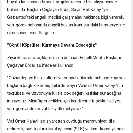
hayata katılımını artıracak projeler üzerine fikir alışverişinde
bulunuldu. Başkan Çağlayan Erdal, Sayın Vali Kalaylı’ya
Gaziantep’teki engelli meclisi çalışmaları hakkında bilgi vererek,
yeni görev sahasında engelli hakları konusundaki hassasiyetine
olan güvenlerini dile getirdi.
"Gönül Köprüleri Kurmaya Devam Edeceğiz"
Ziyaret sonrası açıklamalarda bulunan Engelli Meclis Başkanı
Çağlayan Erdal, şu ifadeleri kullandı:
"Gaziantep ve Kilis, kültürel ve sosyal anlamda birbirine kopmaz
bağlarla bağlı iki kardeş şehirdir. Sayın Valimiz Ömer Kalaylı’nın
tecrübesi ve vizyonuyla Kilis’e çok değerli katkılar sunacağına
inanıyoruz. Misafirperverlikleri için kendilerine teşekkür ediyor,
yeni görevinde muvaffakiyetler diliyoruz."
Vali Ömer Kalaylı ise ziyaretten duyduğu memnuniyeti dile
getirerek, sivil toplum kuruluşlarının (STK) ve kent konseylerinin