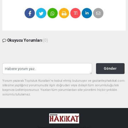
Okuyucu Yorumları
(0)
Gönder
Yorum yazarak Topluluk Kuralları’nı kabul etmiş bulunuyor ve gaziantephakikat.com
sitesine yaptığınız yorumunuzla ilgili doğrudan veya dolaylı tüm sorumluluğu tek
başınıza üstleniyorsunuz. Yazılan tüm yorumlardan site yönetimi hiçbir şekilde
sorumlu tutulamaz.
haber paketi
haber scripti
haber yazılımı