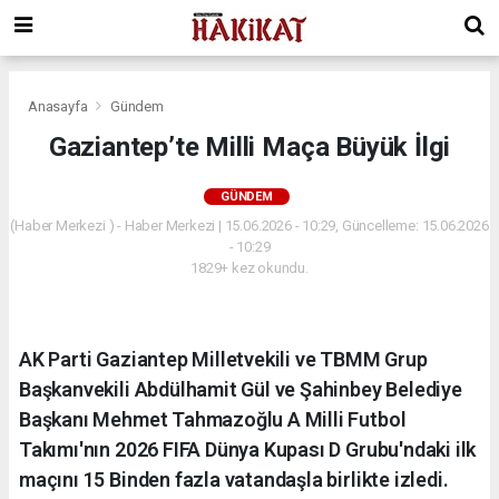
Anasayfa
Gündem
Gaziantep’te Milli Maça Büyük İlgi
GÜNDEM
(Haber Merkezi ) - Haber Merkezi | 15.06.2026 - 10:29, Güncelleme: 15.06.2026
- 10:29
1829+ kez okundu.
AK Parti Gaziantep Milletvekili ve TBMM Grup
Başkanvekili Abdülhamit Gül ve Şahinbey Belediye
Başkanı Mehmet Tahmazoğlu A Milli Futbol
Takımı'nın 2026 FIFA Dünya Kupası D Grubu'ndaki ilk
maçını 15 Binden fazla vatandaşla birlikte izledi.