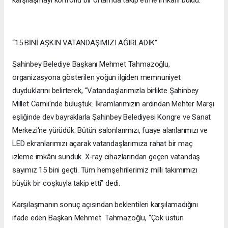
karşılaşmayı konforlu bir ortamda takip etme imkânı buldu.
“15 BİNİ AŞKIN VATANDAŞIMIZI AĞIRLADIK”
Şahinbey Belediye Başkanı Mehmet Tahmazoğlu,
organizasyona gösterilen yoğun ilgiden memnuniyet
duyduklarını belirterek, “Vatandaşlarımızla birlikte Şahinbey
Millet Camii'nde buluştuk. İkramlarımızın ardından Mehter Marşı
eşliğinde dev bayraklarla Şahinbey Belediyesi Kongre ve Sanat
Merkezi'ne yürüdük. Bütün salonlarımızı, fuaye alanlarımızı ve
LED ekranlarımızı açarak vatandaşlarımıza rahat bir maç
izleme imkânı sunduk. X-ray cihazlarından geçen vatandaş
sayımız 15 bini geçti. Tüm hemşehrilerimiz milli takımımızı
büyük bir coşkuyla takip etti” dedi.
Karşılaşmanın sonuç açısından beklentileri karşılamadığını
ifade eden Başkan Mehmet Tahmazoğlu, “Çok üstün