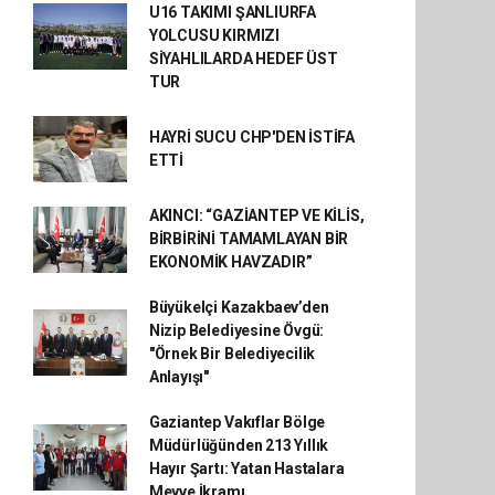
U16 TAKIMI ŞANLIURFA
YOLCUSU KIRMIZI
SİYAHLILARDA HEDEF ÜST
TUR
HAYRİ SUCU CHP'DEN İSTİFA
ETTİ
AKINCI: “GAZİANTEP VE KİLİS,
BİRBİRİNİ TAMAMLAYAN BİR
EKONOMİK HAVZADIR”
Büyükelçi Kazakbaev’den
Nizip Belediyesine Övgü:
"Örnek Bir Belediyecilik
Anlayışı"
Gaziantep Vakıflar Bölge
Müdürlüğünden 213 Yıllık
Hayır Şartı: Yatan Hastalara
Meyve İkramı