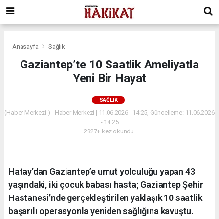
Anasayfa
Sağlık
Gaziantep’te 10 Saatlik Ameliyatla
Yeni Bir Hayat
SAĞLIK
(Haber Merkezi ) - Haber Merkezi | 11.06.2026 - 14:25, Güncelleme: 11.06.2026
- 14:25
2827+ kez okundu.
Hatay’dan Gaziantep’e umut yolculuğu yapan 43
yaşındaki, iki çocuk babası hasta; Gaziantep Şehir
Hastanesi’nde gerçekleştirilen yaklaşık 10 saatlik
başarılı operasyonla yeniden sağlığına kavuştu.