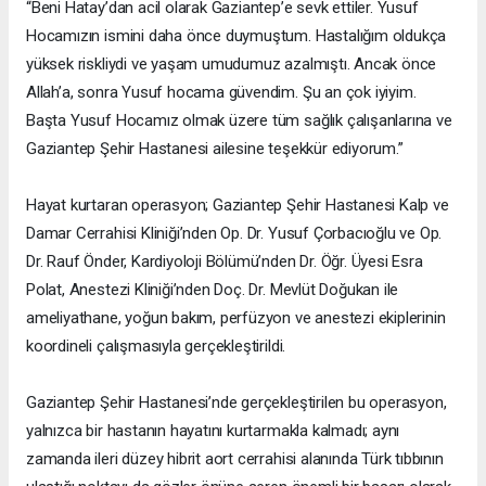
“Beni Hatay’dan acil olarak Gaziantep’e sevk ettiler. Yusuf
Hocamızın ismini daha önce duymuştum. Hastalığım oldukça
yüksek riskliydi ve yaşam umudumuz azalmıştı. Ancak önce
Allah’a, sonra Yusuf hocama güvendim. Şu an çok iyiyim.
Başta Yusuf Hocamız olmak üzere tüm sağlık çalışanlarına ve
Gaziantep Şehir Hastanesi ailesine teşekkür ediyorum.”
Hayat kurtaran operasyon; Gaziantep Şehir Hastanesi Kalp ve
Damar Cerrahisi Kliniği’nden Op. Dr. Yusuf Çorbacıoğlu ve Op.
Dr. Rauf Önder, Kardiyoloji Bölümü’nden Dr. Öğr. Üyesi Esra
Polat, Anestezi Kliniği’nden Doç. Dr. Mevlüt Doğukan ile
ameliyathane, yoğun bakım, perfüzyon ve anestezi ekiplerinin
koordineli çalışmasıyla gerçekleştirildi.
Gaziantep Şehir Hastanesi’nde gerçekleştirilen bu operasyon,
yalnızca bir hastanın hayatını kurtarmakla kalmadı; aynı
zamanda ileri düzey hibrit aort cerrahisi alanında Türk tıbbının