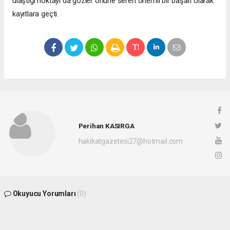
ulaştığı noktayı da gözler önüne seren önemli bir başarı olarak
kayıtlara geçti.
Perihan KASIRGA
hakikatgazetesi27@hotmail.com
Okuyucu Yorumları
(0)