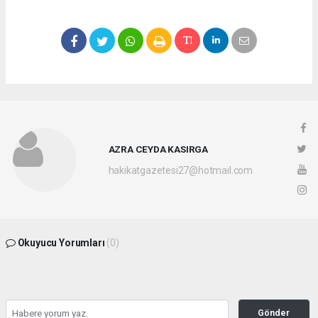
AZRA CEYDA KASIRGA
hakikatgazetesi27@hotmail.com
Okuyucu Yorumları
(0)
Gönder