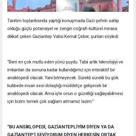
Tanıtım toplantısında yaptığı konuşmada Gazi şehrin sahip
olduğu güçlü potansiyel ve zengin coğrafi-kültürel mirasa
dikkat çeken Gaziantep Valisi Kemal Çeber, şunları söyledi:
“Beni en çok mutlu eden yönü şuydu. Tabii artık teknolojiyi ve
imkanları da sonuna kadar kullandığımız için interaktif bir
ansiklopedi olacak. Yani bitmeyecek. Sürekli sürekli bu gök
kubbede insan sesi dolaştığı müddetçe gelişecek bir
ansiklopedi olacak. Ama işte onun o güzelliği sağlayabilmesi
için bizim temeli çok sağlam atmamız lazım.”
“BU ANSİKLOPEDİ, GAZİANTEPLİYİM DİYEN YA DA
GAZİANTEP’İ SEVİYORUM DİYEN HERKESİN ORTAK