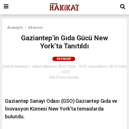
Anasayfa
Ekonomi
Gaziantep’in Gıda Gücü New
York’ta Tanıtıldı
EKONOMI
(Haber Merkezi ) - Haber Merkezi | 03.07.2026 - 10:07, Güncelleme: 03.07.2026
- 10:07
3637+ kez okundu.
Gaziantep Sanayi Odası (GSO) Gaziantep Gıda ve
İnovasyon Kümesi New York’ta temaslarda
bulundu.