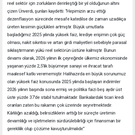
reel sektör için zorlukların derinleştiği bir yıl olduğunun altını
çizen Ünverdi, şunları kaydetti: “Hepimizin arzu ettiği
dezenflasyon sürecinde mesafe katedilse de zaman uzadıkça
üreten kesimin güçlükleri artmıştır. Büyük umutlarla
başladığımız 2025 yılında yüksek faiz, krediye erişimin çok güç
olması, nakit sıkıntısı ve artan girdi maliyetleri sebebiyle parasal
sıkılaştırmanın yükü reel sektörün üstüne kalmıştır. Bunun
devamı olarak, 2026 yılının ilk çeyreğinde ülkemiz ekonomisinde
yaşanan yüzde 2,5’lik büyümeye sanayi ve ihracat tarafı
maalesef katkı verememiştir. Halihazırda en büyük sorunumuz
olan yüksek faiz konusunda 2025 yılında başlayan indirimler
2026 yılının başında sona ermiş ve politika faizi beş aydır üst
üste yüzde 37’de stabil tutulmaktadır. Bankalardaki ticari kredi
oranları zaten bu rakamın çok üzerinde seyretmektedir.
Kârlılığın azaldığı, belirsizliklerin arttığı bir süreçte üretimin
devamlılığı ve işletmelerin sürdürülebilirliği için finansman bir
gereklilik olup çözüme kavuşturulmalıdır.”