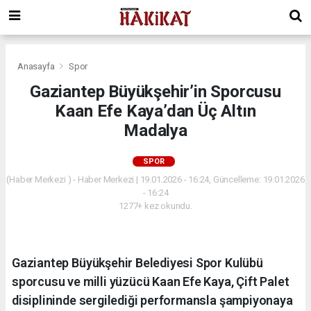
Anasayfa
Spor
Gaziantep Büyükşehir’in Sporcusu
Kaan Efe Kaya’dan Üç Altın
Madalya
SPOR
(Haber Merkezi ) - Haber Merkezi | 19.01.2026 - 16:24, Güncelleme: 19.01.2026
- 16:24
1277+ kez okundu.
Gaziantep Büyükşehir Belediyesi Spor Kulübü
sporcusu ve milli yüzücü Kaan Efe Kaya, Çift Palet
disiplininde sergilediği performansla şampiyonaya