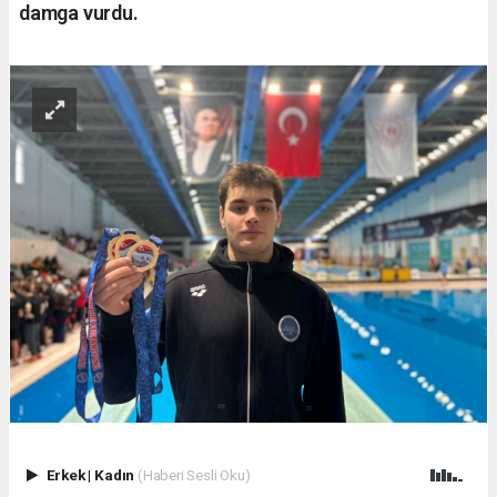
damga vurdu.
Erkek
|
Kadın
(Haberi Sesli Oku)