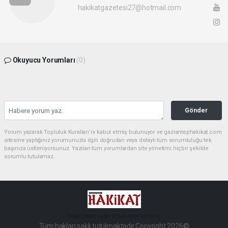
hakikatgazetesi27@hotmail.com
Okuyucu Yorumları
(0)
Gönder
Yorum yazarak Topluluk Kuralları’nı kabul etmiş bulunuyor ve gaziantephakikat.com
sitesine yaptığınız yorumunuzla ilgili doğrudan veya dolaylı tüm sorumluluğu tek
başınıza üstleniyorsunuz. Yazılan tüm yorumlardan site yönetimi hiçbir şekilde
sorumlu tutulamaz.
haber paketi
haber scripti
haber yazılımı
Tüm hakları saklı tutulmaktadır.Copyright 2026©