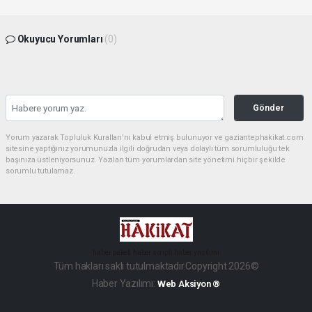
Okuyucu Yorumları
(0)
Gönder
Yorum yazarak Topluluk Kuralları’nı kabul etmiş bulunuyor ve gaziantephakikat.com
sitesine yaptığınız yorumunuzla ilgili doğrudan veya dolaylı tüm sorumluluğu tek
başınıza üstleniyorsunuz. Yazılan tüm yorumlardan site yönetimi hiçbir şekilde
sorumlu tutulamaz.
haber paketi
haber scripti
haber yazılımı
Tüm hakları saklı tutulmaktadır.Copyright 2026©
Haber Yazılımı:
Web Aksiyon ®