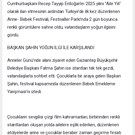
Cumhurbaşkanı Recep Tayyip Erdoğan’ın 2025 yılını "Aile Yılı"
olarak ilan etmesinin ardından Türkiye’de ilk kez düzenlenen
Anne- Bebek Festivali, Festivaller Parkı’nda 2 gün boyunca
renkli görüntülere sahne oldu, vatandaşların yoğun ilgisini
gördü.
BAŞKAN ŞAHİN YOĞUN İLGİ İLE KARŞILANDI
Anneler Günü’nde alanı ziyaret eden Gaziantep Büyükşehir
Belediye Başkanı Fatma Şahin ise stantları tek tek gezdi,
vatandaşlarla sohbet etti. Çocuklarla bir araya gelen Başkan
Şahin, festival kapsamında düzenlenen Bebek Emekleme
Yarışması’nı izledi.
Çocukların sevgilisi çizgi film kahramanları, birbirinden renkli
stantlardan oluşan yolda ailelere eşlik ederken, düzenlenen
atölyelerde anne ve çocuklar beraber zaman geçirme fırsatı