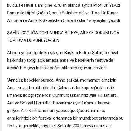
buldu. Festival alanı içine kurulan alanda ayrıca Prof, Dr. Yavuz
Samur ile Dijital Çağda Çocuk Yetiştirmek” ve “Doç. Dr. Ruşen
Atmaca ile Annelik Gebelikten Önce Başlar!” söyleşileri yapıldı.
ŞAHİN: ÇOCUĞA DOKUNUNCA AİLEYE, AİLEYE DOKUNUNCA
TOPLUMA DOKUNUYORSUN
Alanda yoğun ilgi ile karşılaşan Başkan Fatma Şahin, festival
hakkında yaptığı açıklamada anne ve bebeklerin festivalde
aradığı her şeyi bulabileceğini aktararak şunları söyledi:
“Anneler, bebekler burada. Anne şefkat, merhamet, emektir.
Anne sevgidir muhabbettir. Çalınacak bir kapı, sığınılacak ilk
limandır, ilk öğretmendir. Cumhurbaşkanımız Aile Yılı ilan etti,
Aile ve Sosyal Hizmetler Bakanımız ayın 16’sında buraya
geliyor. Aile Kartı lansmanı yapacağız. Çocuklarımızla,
annelerimizle bir festival ortamında bir muhabbet ortamında bu
festivali gerçekleştiriyoruz. Şehirde 700 bin evladımız var.