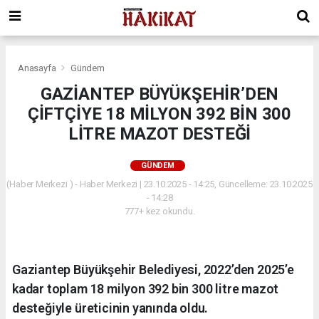
Anasayfa
Gündem
GAZİANTEP BÜYÜKŞEHİR’DEN
ÇİFTÇİYE 18 MİLYON 392 BİN 300
LİTRE MAZOT DESTEĞİ
GÜNDEM
(Haber Merkezi ) - Haber Merkezi | 23.10.2025 - 14:25, Güncelleme: 23.10.2025
- 14:28
777+ kez okundu.
Gaziantep Büyükşehir Belediyesi, 2022’den 2025’e
kadar toplam 18 milyon 392 bin 300 litre mazot
desteğiyle üreticinin yanında oldu.