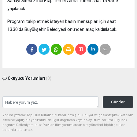
Sanayi Sitesi 2’inci Etap Temel Atma Töreni saat 15.45’de
yapılacak.
Programı takip etmek isteyen basın mensupları için saat
13.30’da Büyükşehir Belediyesi önünden araç kaldırılacak.
Okuyucu Yorumları
(0)
Gönder
Yorum yazarak Topluluk Kuralları’nı kabul etmiş bulunuyor ve gaziantephakikat.com
sitesine yaptığınız yorumunuzla ilgili doğrudan veya dolaylı tüm sorumluluğu tek
başınıza üstleniyorsunuz. Yazılan tüm yorumlardan site yönetimi hiçbir şekilde
sorumlu tutulamaz.