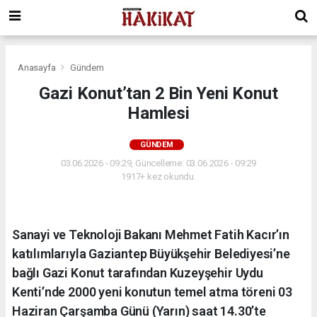
Anasayfa
Gündem
Gazi Konut’tan 2 Bin Yeni Konut
Hamlesi
GÜNDEM
03.06.2026 - 09:29, Güncelleme: 03.06.2026 - 09:29
1917+ kez okundu.
Sanayi ve Teknoloji Bakanı Mehmet Fatih Kacır’ın
katılımlarıyla Gaziantep Büyükşehir Belediyesi’ne
bağlı Gazi Konut tarafından Kuzeyşehir Uydu
Kenti’nde 2000 yeni konutun temel atma töreni 03
Haziran Çarşamba Günü (Yarın) saat 14.30’te