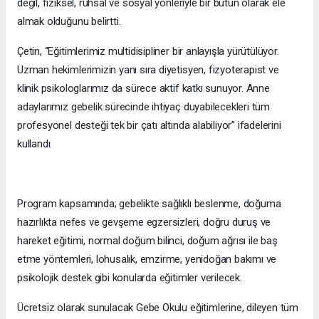
değil, fiziksel, ruhsal ve sosyal yönleriyle bir bütün olarak ele
almak olduğunu belirtti.
Çetin, “Eğitimlerimiz multidisipliner bir anlayışla yürütülüyor.
Uzman hekimlerimizin yanı sıra diyetisyen, fizyoterapist ve
klinik psikologlarımız da sürece aktif katkı sunuyor. Anne
adaylarımız gebelik sürecinde ihtiyaç duyabilecekleri tüm
profesyonel desteği tek bir çatı altında alabiliyor” ifadelerini
kullandı.
Program kapsamında; gebelikte sağlıklı beslenme, doğuma
hazırlıkta nefes ve gevşeme egzersizleri, doğru duruş ve
hareket eğitimi, normal doğum bilinci, doğum ağrısı ile baş
etme yöntemleri, lohusalık, emzirme, yenidoğan bakımı ve
psikolojik destek gibi konularda eğitimler verilecek.
Ücretsiz olarak sunulacak Gebe Okulu eğitimlerine, dileyen tüm