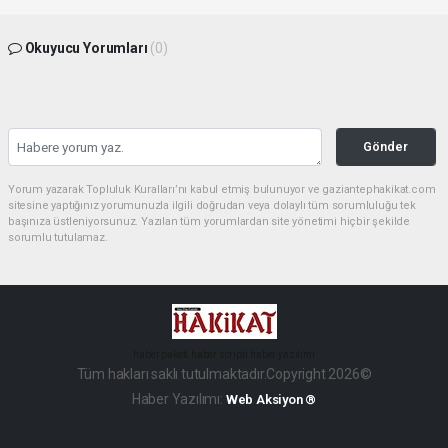
Okuyucu Yorumları
(0)
Gönder
Yorum yazarak Topluluk Kuralları’nı kabul etmiş bulunuyor ve gaziantephakikat.com
sitesine yaptığınız yorumunuzla ilgili doğrudan veya dolaylı tüm sorumluluğu tek
başınıza üstleniyorsunuz. Yazılan tüm yorumlardan site yönetimi hiçbir şekilde
sorumlu tutulamaz.
haber paketi
haber scripti
haber yazılımı
Tüm hakları saklı tutulmaktadır.Copyright 2026©
Haber Yazılımı:
Web Aksiyon ®