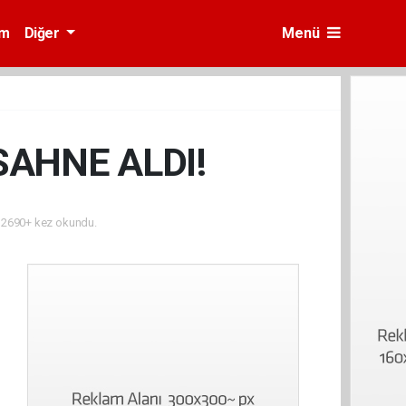
am
Diğer
Menü
AHNE ALDI!
2690+ kez okundu.