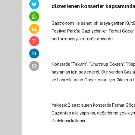
düzenlenen konserler kapsamında s
Gastronomi ile sanatı bir araya getiren Kült
Festival Park’ta Gazi şehirliler, Ferhat Göçer
performansıyla müziğe doyurdu.
Konserde “Takvim”, “Unutmuş Çoktan”, “Kalp K
hayranları için seslendirdi. Öte yandan Ga
ve hasretle anan Göçer, onun için “Aldırma G
Yaklaşık 2 saat süren konserde Ferhat Göçer, 
Gaziantep aile yapısına, değerlerine çok kıyme
ifadelerini kullandı.