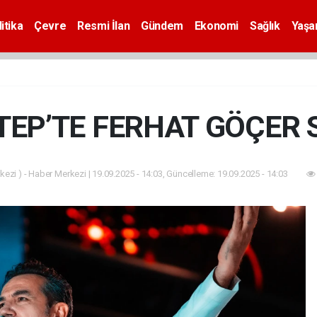
itika
Çevre
Resmi İlan
Gündem
Ekonomi
Sağlık
Yaş
EP’TE FERHAT GÖÇER S
ezi ) - Haber Merkezi | 19.09.2025 - 14:03, Güncelleme: 19.09.2025 - 14:03