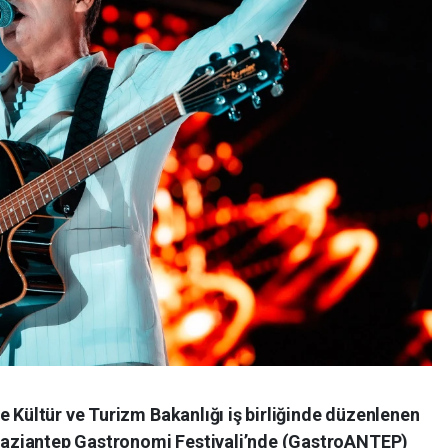
e Kültür ve Turizm Bakanlığı iş birliğinde düzenlenen
ı Gaziantep Gastronomi Festivali’nde (GastroANTEP)