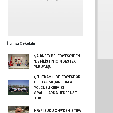
İlginizi Çekebilir
ŞAHİNBEY BELEDİYESİ'NDEN
’DE FİLİSTİN İÇİN DESTEK
YÜRÜYÜŞÜ
ŞEHİTKAMİL BELEDİYESPOR
U16 TAKIMI ŞANLIURFA
YOLCUSU KIRMIZI
SİYAHLILARDA HEDEF ÜST
TUR
HAYRİ SUCU CHP'DEN İSTİFA