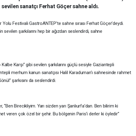
evilen sanatçı Ferhat Göçer sahne aldı.
ür Yolu Festivali GastroANTEP’te sahne sırası Ferhat Göçer’deydi.
’in sevilen şarkılarını hep bir ağızdan seslendirdi, sahne
albe Karşı” gibi sevilen şarkılarını güçlü sesiyle Gaziantepli
ziantepli merhum kanun sanatçısı Halil Karaduman’ı sahnesinde rahmet
önül” şarkısını da seslendirdi.
“Ben Birecikliyim. Yarı sizden yarı Şanlıurfa’dan. Ben bilirim ki
t veren çok özel bir şehir. Bu bölgenin Paris’i derler ki öyledir”