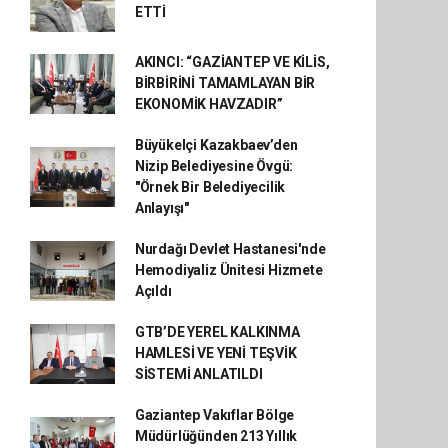
ETTİ
AKINCI: “GAZİANTEP VE KİLİS,
BİRBİRİNİ TAMAMLAYAN BİR
EKONOMİK HAVZADIR”
Büyükelçi Kazakbaev’den
Nizip Belediyesine Övgü:
"Örnek Bir Belediyecilik
Anlayışı"
Nurdağı Devlet Hastanesi'nde
Hemodiyaliz Ünitesi Hizmete
Açıldı
GTB’DE YEREL KALKINMA
HAMLESİ VE YENİ TEŞVİK
SİSTEMİ ANLATILDI
Gaziantep Vakıflar Bölge
Müdürlüğünden 213 Yıllık