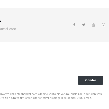
A
otmail.com
Gönder
nuyor ve gaziantephakikat.com sitesine yaptığınız yorumunuzla ilgili doğrudan veya
. Yazılan tüm yorumlardan site yönetimi hiçbir şekilde sorumlu tutulamaz.