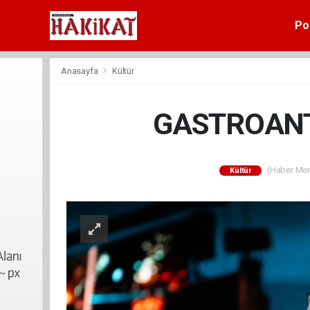
Pol
Anasayfa
Kültür
GASTROANT
(Haber Merk
Kültür