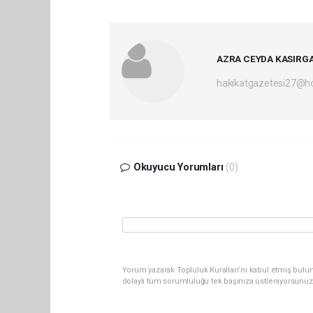
AZRA CEYDA KASIRG
hakikatgazetesi27@h
Okuyucu Yorumları
(0)
Yorum yazarak Topluluk Kuralları’nı kabul etmiş bulu
dolaylı tüm sorumluluğu tek başınıza üstleniyorsunuz